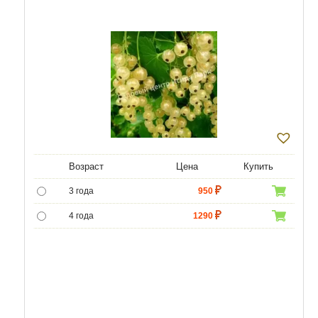
Возраст
Цена
Купить
3 года
950
4 года
1290
5 лет
4300
6 лет
6000
7 лет
7000
8 лет
8600