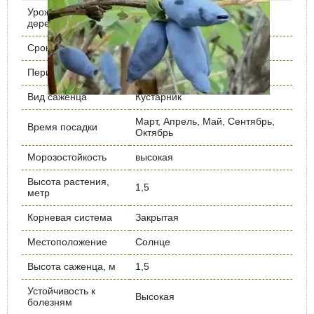
Урожайность кг/
3-4
дерево
Срок созревания
Ранний
Период цветения
Май
Вид саженца
Кустарник
Март, Апрель, Май, Сентябрь,
Время посадки
Октябрь
Морозостойкость
высокая
Высота растения,
1,5
метр
Корневая система
Закрытая
Местоположение
Солнце
Высота саженца, м
1,5
Устойчивость к
Высокая
болезням