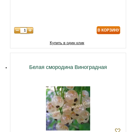
7 лет
7750
8 лет
8800
В КОРЗИНУ
9 лет
10000
10 лет
13000
Купить в один клик
11 лет
17900
12 лет
23000
Белая смородина Виноградная