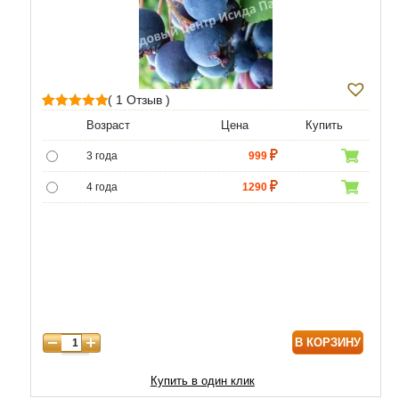
( 1 Отзыв )
1
Рейтинг
Возраст
Цена
Купить
5.00
из 5 на
3 года
999
основе
опроса
4 года
1290
пользователя
5 лет
5000
6 лет
6500
7 лет
8000
В КОРЗИНУ
Купить в один клик