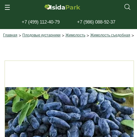
+7 (499) 112-40-79
+7 (986) 088-92-37
Главная
>
Плодовые кустарники
>
Жимолость
>
Жимолость съедобная
>