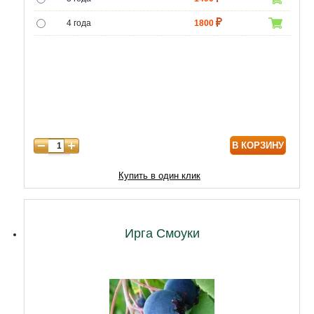
4 года
1800
5 лет
4300
6 лет
6000
7 лет
7000
8 лет
8600
В КОРЗИНУ
9 лет
10320
10 лет
12900
Купить в один клик
Ирга Смоуки