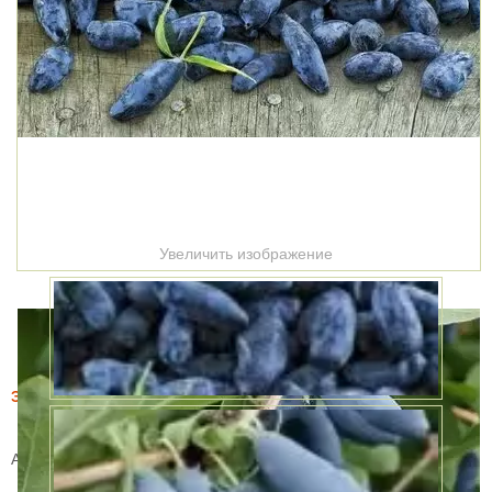
Увеличить изображение
Этот товар купили 14 раз за месяц
Жимолость Пушкинская
Артикул:
60858