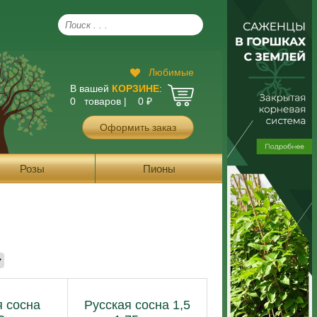
Любимые
В вашей
КОРЗИНЕ
:
0 товаров |
0
₽
Оформить заказ
Розы
Пионы
я сосна
Русская сосна 1,5