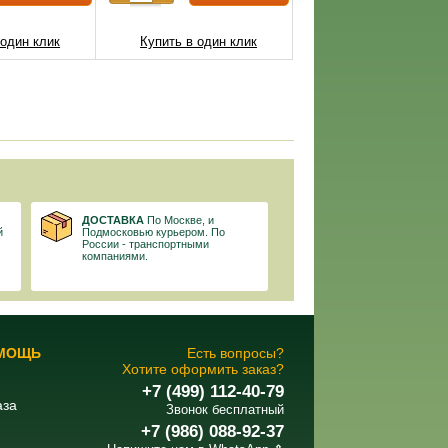
 один клик
Купить в один клик
ДОСТАВКА
По Москве, и
й
Подмосковью курьером. По
России - транспортными
компаниями.
ОМОЩЬ
Есть вопросы?
Хотите оформить заказ?
+7 (499) 112-40-79
аза
Звонок бесплатный
+7 (986) 088-92-37