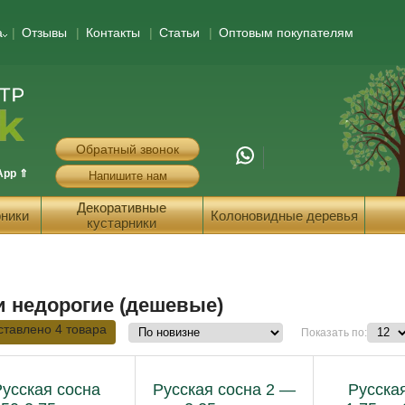
а
Отзывы
Контакты
Статьи
Оптовым покупателям
Обратный звонок
App ⇑
Напишите нам
Декоративные
ники
Колоновидные деревья
кустарники
и недорогие (дешевые)
ставлено 4 товара
Показать по:
Русская сосна
Русская сосна 2 —
Русска