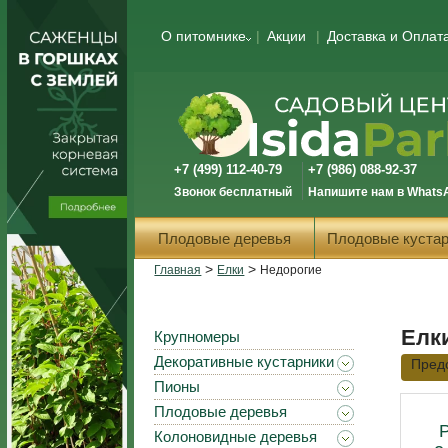
О питомнике
Акции
Доставка и Оплат
+7 (499) 112-40-79
+7 (986) 088-92-37
Звонок бесплатный
Напишите нам в Whats
Плодовые деревья
Плодовые кустар
>
>
Главная
Елки
Недорогие
Елк
Крупномеры
Декоративные кустарники
Пред
Пионы
Плодовые деревья
Колоновидные деревья