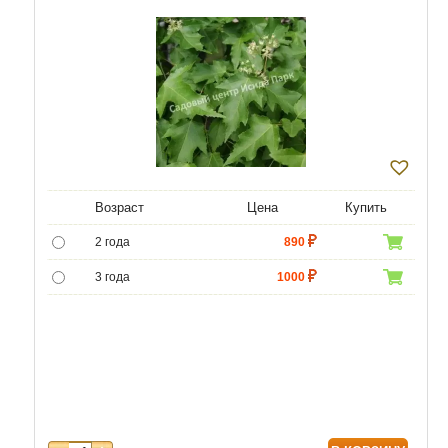
Возраст
Цена
Купить
2 года
890
3 года
1000
4 года
1500
5 лет
4000
6 лет
6500
7 лет
8500