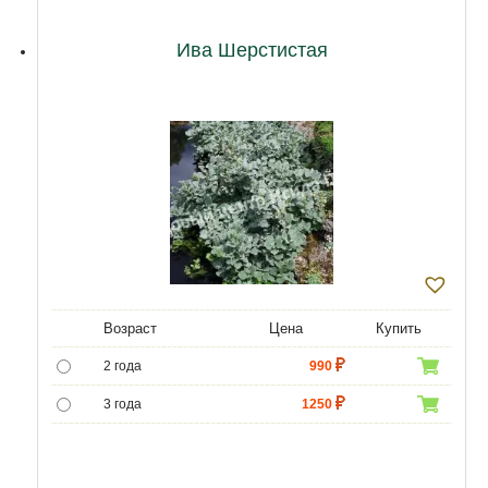
Ива Шерстистая
Возраст
Цена
Купить
2 года
990
3 года
1250
4 года
1850
5 лет
6500