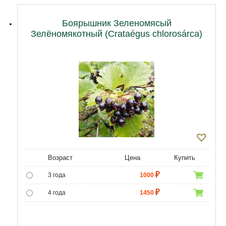
Боярышник Зеленомясый
Зелёномякотный (Crataégus chlorosárca)
Возраст
Цена
Купить
3 года
1000
4 года
1450
5 лет
4400