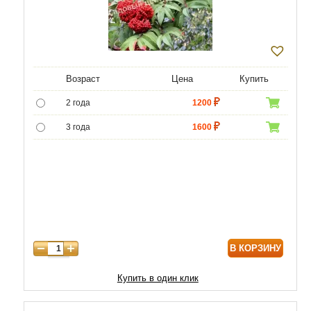
Возраст
Цена
Купить
2 года
1200
3 года
1600
4 года
4600
5 лет
5160
6 лет
6880
7 лет
5800
В КОРЗИНУ
8 лет
12900
9 лет
17200
Купить в один клик
10 лет
21500