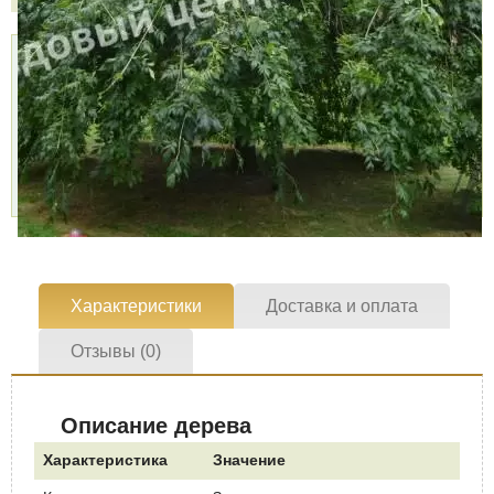
Доставка
Самовывоз,
Оплата,
курьером,
БЕСПЛАТНО
Наличными,
999 руб.
2 пункта
Картой,
Доставим
самовывоза,
Подробнее »
через 1-2 дня
10 августа
Подробнее »
Характеристики
Доставка и оплата
Отзывы (0)
Описание дерева
Характеристика
Значение