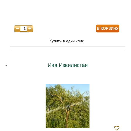
6 лет
5900
7 лет
6800
В КОРЗИНУ
8 лет
7900
9 лет
10000
Купить в один клик
10 лет
12000
Ива Извилистая