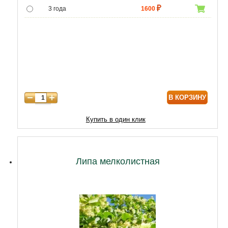
3 года
1600
4 года
4600
5 лет
5160
6 лет
6880
7 лет
5800
В КОРЗИНУ
8 лет
12900
9 лет
17200
Купить в один клик
10 лет
21500
Липа мелколистная