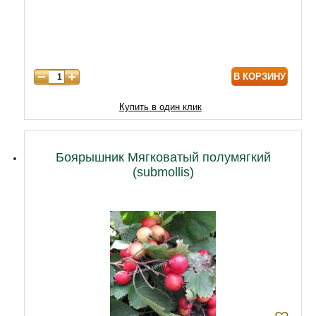
6 лет
5950
7 лет
7000
8 лет
8800
В КОРЗИНУ
9 лет
10750
Купить в один клик
Боярышник Мягковатый полумягкий
(submollis)