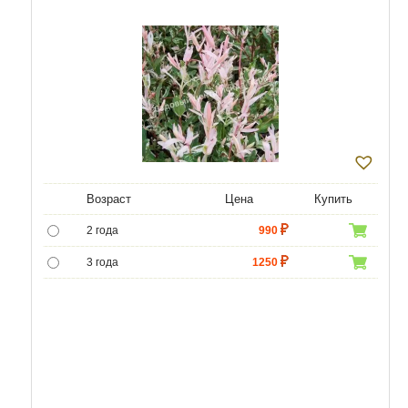
Возраст
Цена
Купить
2 года
990
3 года
1250
4 года
1850
5 лет
4450
6 лет
8000
7 лет
10000