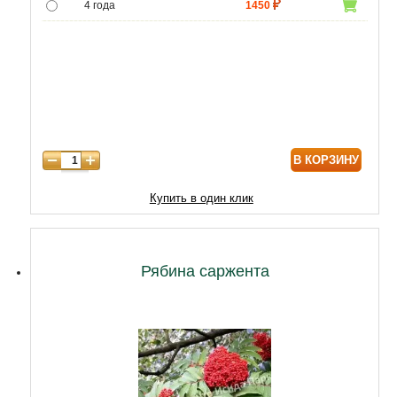
4 года
1450
5 лет
4400
6 лет
5950
7 лет
7000
8 лет
8800
В КОРЗИНУ
9 лет
10750
Купить в один клик
Рябина саржента