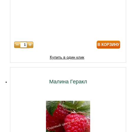
5 лет
4300
6 лет
6000
7 лет
7000
8 лет
8600
В КОРЗИНУ
9 лет
10320
10 лет
12900
Купить в один клик
Малина Геракл