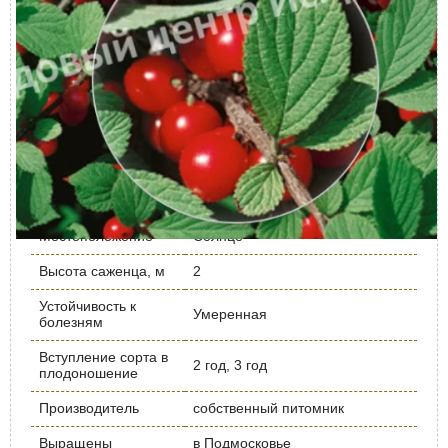
Период цветения
Май, Июнь
Вид саженца
Кустарник
Время посадки
Март, Апрель, Май
Морозостойкость
умеренная
Высота растения,
2
метр
Корневая система
Закрытая
Местоположение
Солнце
Высота саженца, м
2
Устойчивость к
Умеренная
болезням
Вступление сорта в
2 год, 3 год
плодоношение
Производитель
собственный питомник
Выращены
в Подмосковье