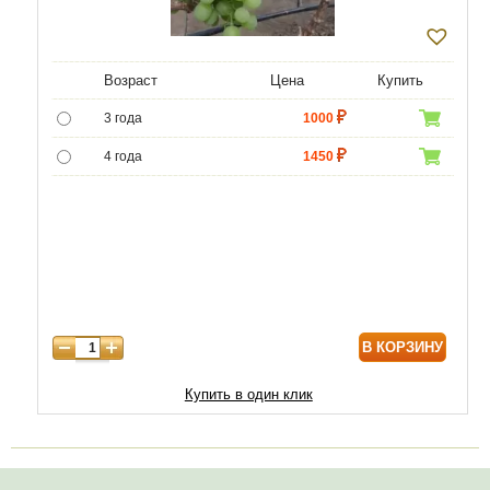
Возраст
Цена
Купить
3 года
1000
4 года
1450
5 лет
4300
6 лет
6020
7 лет
7740
8 лет
10320
В КОРЗИНУ
Купить в один клик