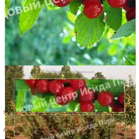
Увеличить изображение
Этот товар купили 7 раз за месяц
Вишня войлочная Салют
Артикул:
WS_28296