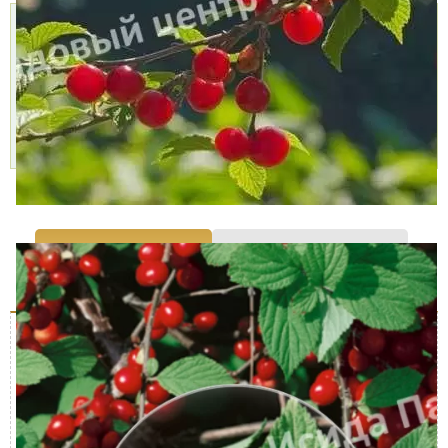
Доставка
Самовывоз,
Оплата,
курьером,
БЕСПЛАТНО
Наличными,
999 руб.
2 пункта
Картой,
Доставим
самовывоза,
Подробнее »
через 1-2 дня
10 августа
Подробнее »
Характеристики
Доставка и оплата
Отзывы (0)
Описание куста
Характеристика
Значение
Срок созревания
Летний