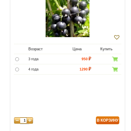
Возраст
Цена
Купить
3 года
950
4 года
1290
5 лет
4300
6 лет
6000
7 лет
7000
8 лет
8600
В КОРЗИНУ