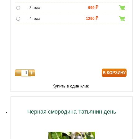
3 года
999
4 года
1290
5 лет
4800
6 лет
6500
7 лет
7750
8 лет
8800
В КОРЗИНУ
9 лет
10000
10 лет
13000
Купить в один клик
11 лет
17900
12 лет
23000
Черная смородина Татьянин день