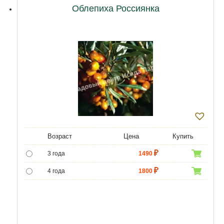
Облепиха Россиянка
Возраст
Цена
Купить
3 года
1490
4 года
1800
5 лет
4300
6 лет
6000
7 лет
7000