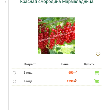
Красная смородина Мармеладница
Возраст
Цена
Купить
3 года
950
4 года
1290
5 лет
4300
6 лет
6000
7 лет
7000