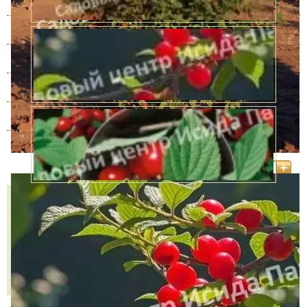
3 года
В наличии
1000 руб.
4 года
В наличии
1548 руб.
5 лет
В наличии
4690 руб.
6 лет
В наличии
6890 руб.
7 лет
В наличии
7980 руб.
Количество
КУПИТЬ В ОДИН КЛИК
В КОРЗИНУ