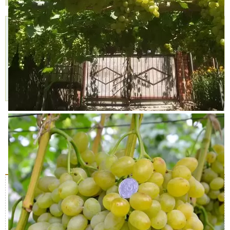
Доставка
Самовывоз,
Оплата,
курьером,
БЕСПЛАТНО
Наличными,
999 руб.
2 пункта
Картой,
Доставим
самовывоза,
Подробнее »
через 1-2 дня
8 августа
Подробнее »
Характеристики
Доставка и оплата
Отзывы (0)
Описание куста
Характеристика
Значение