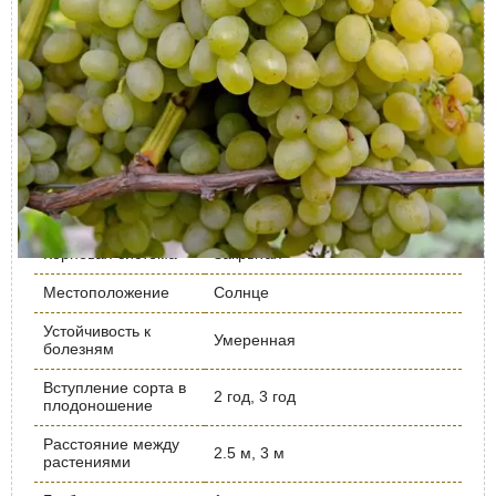
Урожайность кг/
до 15
дерево
Срок созревания
Ранний
Период цветения
Май
Вид саженца
Кустарник, Многолетние
Время посадки
Апрель, Май, Сентябрь
Морозостойкость
умеренная
Корневая система
Закрытая
Местоположение
Солнце
Устойчивость к
Умеренная
болезням
Вступление сорта в
2 год, 3 год
плодоношение
Расстояние между
2.5 м, 3 м
растениями