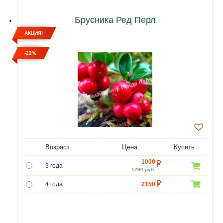
Брусника Ред Перл
АКЦИЯ!
-22%
Возраст
Цена
Купить
1000
3 года
1290 руб.
4 года
2150
5 лет
3870
6 лет
5590