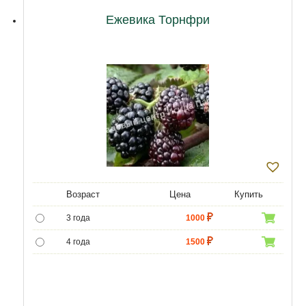
12 лет
23000
Ежевика Торнфри
Возраст
Цена
Купить
3 года
1000
4 года
1500
5 лет
5000
6 лет
6500