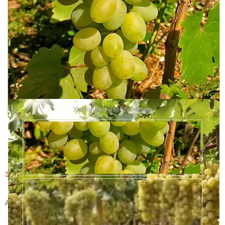
Увеличить изображение
Этот товар купили 8 раз за месяц
Виноград Галахад
Артикул:
63236