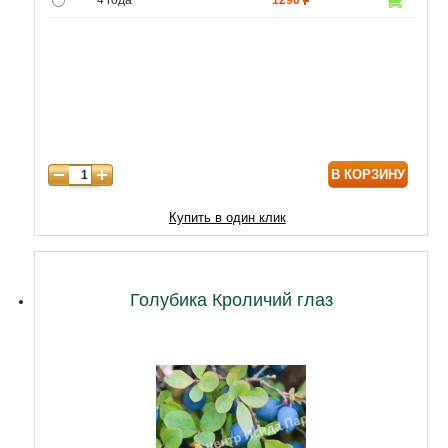
4 года
1290
5 лет
4300
6 лет
6000
7 лет
7000
8 лет
8600
В КОРЗИНУ
Купить в один клик
Голубика Кроличий глаз