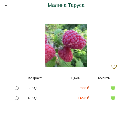
Малина Таруса
Возраст
Цена
Купить
3 года
900
4 года
1450
5 лет
4500
6 лет
6000