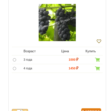
Возраст
Цена
Купить
3 года
1000
4 года
1450
5 лет
4300
6 лет
6020
7 лет
7740
8 лет
10320