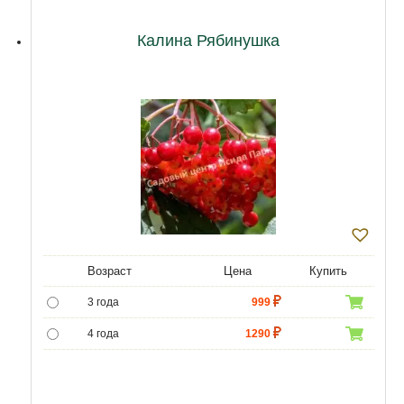
Калина Рябинушка
Возраст
Цена
Купить
3 года
999
4 года
1290
5 лет
4850
6 лет
6300