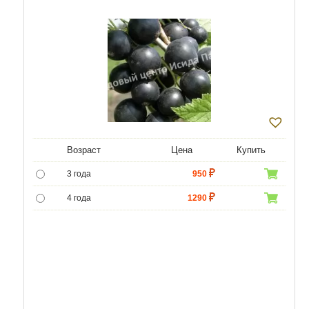
Возраст
Цена
Купить
3 года
950
4 года
1290
5 лет
4300
6 лет
6000
7 лет
7000
8 лет
8600