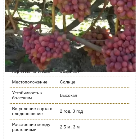
Урожайность кг/
до 20
дерево
Срок созревания
Ранний
Период цветения
Май
Вид саженца
Кустарник, Многолетние
Время посадки
Апрель, Май, Сентябрь
Морозостойкость
умеренная
Корневая система
Закрытая
Местоположение
Солнце
Устойчивость к
Высокая
болезням
Вступление сорта в
2 год, 3 год
плодоношение
Расстояние между
2.5 м, 3 м
растениями