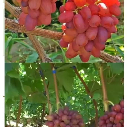
Доставка
Самовывоз,
Оплата,
курьером,
БЕСПЛАТНО
Наличными,
999 руб.
2 пункта
Картой,
Доставим
самовывоза,
Подробнее »
через 1-2 дня
11 августа
Подробнее »
Характеристики
Доставка и оплата
Отзывы (0)
Описание куста
Характеристика
Значение