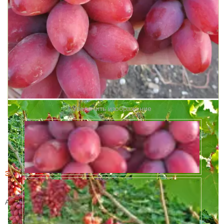
Увеличить изображение
Этот товар купили 19 раз за месяц
Виноград Богема
Артикул:
63107