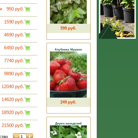
и
950 руб.
1590 руб.
599 руб.
4690 руб.
6450 руб.
Клубника Мурано
7740 руб.
9890 руб.
12040 руб.
14620 руб.
249 руб.
18920 руб.
Дерен канадский
21500 руб.
ство