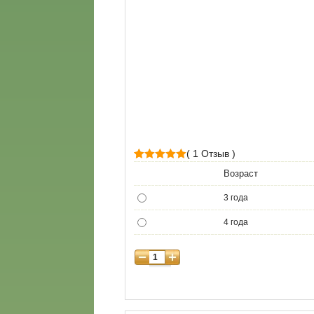
( 1 Отзыв )
1
Рейтинг
Возраст
5.00
из 5 на
3 года
основе
опроса
4 года
пользователя
5 лет
6 лет
7 лет