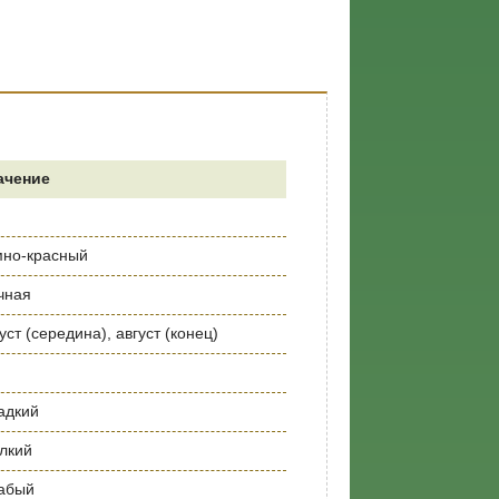
ачение
мно-красный
чная
уст (середина), август (конец)
адкий
лкий
абый