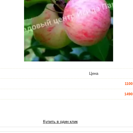
Цена
1100
1490
4690
6590
Купить в один клик
7900