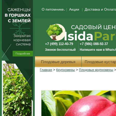
О питомнике
Акции
Доставка и Оплат
+7 (499) 112-40-79
+7 (986) 088-92-37
Звонок бесплатный
Напишите нам в Whats
Плодовые деревья
Плодовые кустар
>
>
Главная
Крупномеры
Плодовые крупномеры