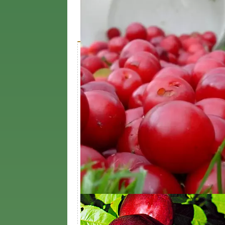
Характеристики
Доставк
Описание дерева
Характеристика
Значени
Урожайность кг/дерево
до 30
Срок созревания
Средний
Период цветения
Апрель,
Вид саженца
Дерево
Время посадки
Апрель, 
Морозостойкость
высокая
Высота растения, метр
3,5
Корневая система
Закрыта