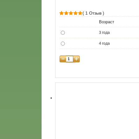
( 1 Отзыв )
1
Рейтинг
Возраст
5.00
из 5 на
3 года
основе
опроса
4 года
пользователя
5 лет
6 лет
7 лет
8 лет
9 лет
10 лет
11 лет
12 лет