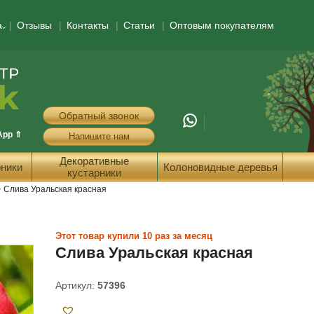
а
Отзывы
Контакты
Статьи
Оптовым покупателям
Обратный звонок
App ⇑
Напишите нам
Декоративные
ники
Колоновидные деревья
кустарники
>
Слива Уральская красная
Этот товар купили 10 раз за месяц
Слива Уральская красная
Артикул:
57396