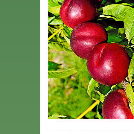
Местоположение
Солнце
Высота саженца, м
3,5
Устойчивость к болезням
Умеренн
Вступление сорта в
3 - 4 год
плодоношение
Расстояние между
3.5 м, 4 
растениями
Глубина посадки
50 см, 1
низкорос
Подвой
высокор
Производитель
собстве
Выращены
в Подмо
Приживаемость
99,99 %