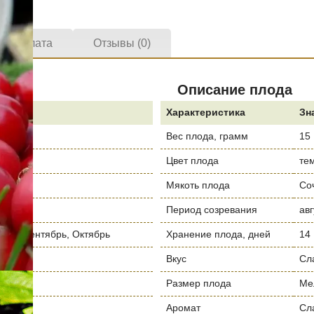
а и оплата
Отзывы (0)
Описание плода
е
Характеристика
Зн
Вес плода, грамм
15
Цвет плода
те
 Май
Мякоть плода
Со
Период созревания
авг
Май, Сентябрь, Октябрь
Хранение плода, дней
14
Вкус
Сл
Размер плода
Ме
я
Аромат
Сл