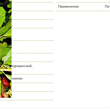
Применение
Пи
ая
м
 м
лый, среднерослый,
ослый
нный питомник
сковье