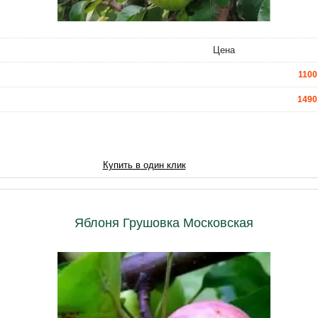
Цена
1100
1490
4400
6590
Купить в один клик
7500
9800
Яблоня Грушовка Московская
12470
15050
20210
21500