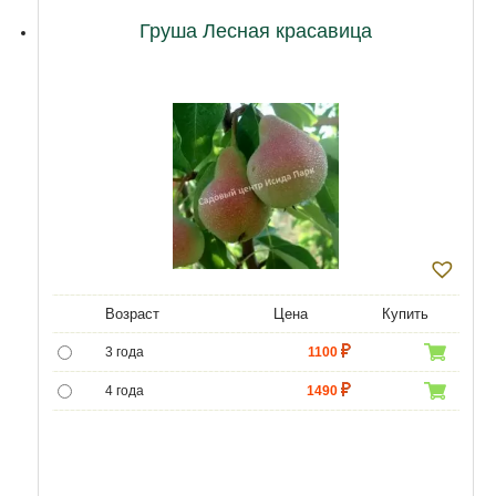
12 лет
21500
Груша Лесная красавица
Возраст
Цена
Купить
3 года
1100
4 года
1490
5 лет
4400
6 лет
6590