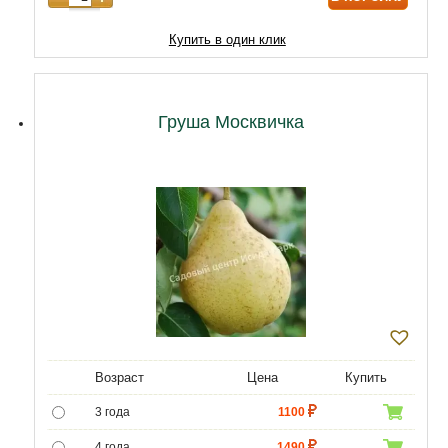
10 лет
14620
Купить в один клик
11 лет
18920
12 лет
21500
Груша Москвичка
Возраст
Цена
Купить
3 года
1100
4 года
1490