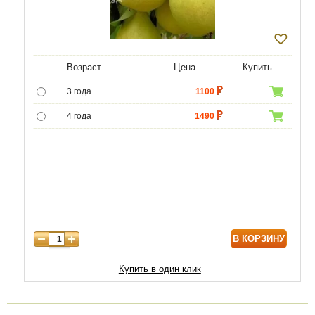
Возраст
Цена
Купить
3 года
1100
4 года
1490
5 лет
4400
6 лет
6590
7 лет
7500
8 лет
9800
В КОРЗИНУ
9 лет
12470
10 лет
15050
Купить в один клик
11 лет
20210
12 лет
21500