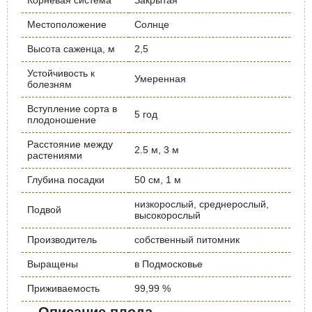
Корневая система
Закрытая
Местоположение
Солнце
Высота саженца, м
2,5
Устойчивость к
Умеренная
болезням
Вступление сорта в
5 год
плодоношение
Расстояние между
2.5 м, 3 м
растениями
Глубина посадки
50 см, 1 м
низкорослый, среднерослый,
Подвой
высокорослый
Производитель
собственный питомник
Выращены
в Подмосковье
Приживаемость
99,99 %
Описание плода