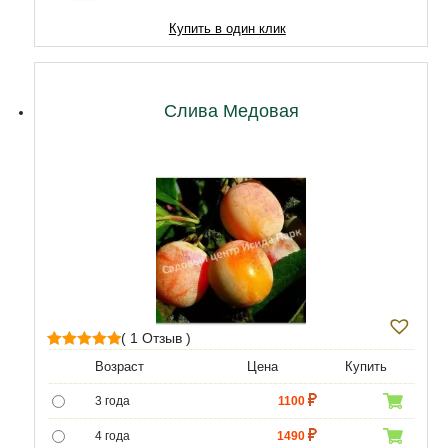
10 лет
14620
Купить в один клик
11 лет
18920
12 лет
21500
Слива Медовая
( 1 Отзыв )
1
Рейтинг
Возраст
Цена
Купить
5.00
из 5 на
3 года
1100
основе
опроса
4 года
1490
пользователя