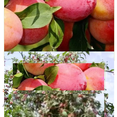
Увеличить изображение
Этот товар купили 18 раз за месяц
Слива Болховчанка
Артикул:
56935