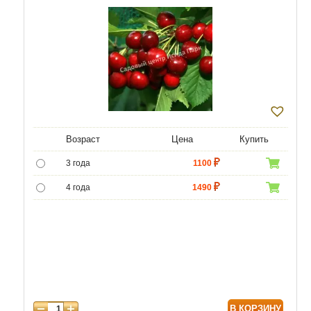
Возраст
Цена
Купить
3 года
1100
4 года
1490
5 лет
4690
6 лет
6450
7 лет
7740
8 лет
9890
В КОРЗИНУ
9 лет
12040