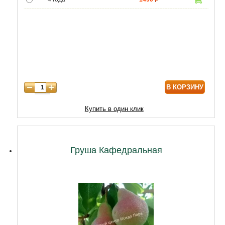
5 лет
4400
6 лет
6590
7 лет
7500
8 лет
9800
В КОРЗИНУ
9 лет
12470
10 лет
15050
Купить в один клик
11 лет
20210
12 лет
21500
Груша Кафедральная