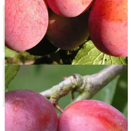
КУПИТЬ В ОДИН КЛИК
В КОРЗИНУ
Доставка
Самовывоз,
Оплата,
курьером,
БЕСПЛАТНО
Наличными,
999 руб.
2 пункта
Картой,
Доставим
самовывоза,
Подробнее »
через 1-2 дня
7 августа
Подробнее »
Характеристики
Доставка и оплата