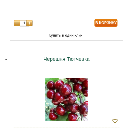
7 лет
7500
8 лет
9800
В КОРЗИНУ
9 лет
12470
10 лет
15050
Купить в один клик
11 лет
20210
12 лет
21500
Черешня Тютчевка