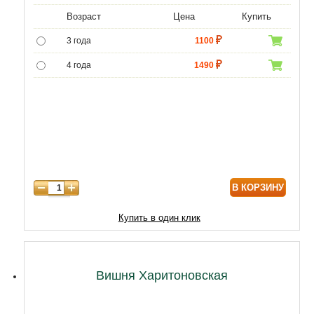
Возраст
Цена
Купить
3 года
1100
4 года
1490
5 лет
4690
6 лет
6450
7 лет
7740
8 лет
9890
В КОРЗИНУ
9 лет
12040
10 лет
14620
Купить в один клик
11 лет
18920
12 лет
21500
Вишня Харитоновская