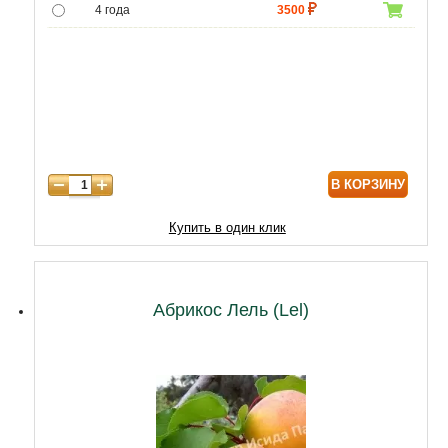
4 года
3500
5 лет
6000
6 лет
8000
7 лет
10000
8 лет
12000
В КОРЗИНУ
9 лет
17000
10 лет
20000
Купить в один клик
11 лет
23000
12 лет
27000
Абрикос Лель (Lel)