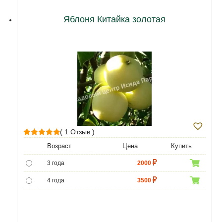
12 лет
21500
Яблоня Китайка золотая
( 1 Отзыв )
1
Рейтинг
Возраст
Цена
Купить
5.00
из 5 на
3 года
2000
основе
опроса
4 года
3500
пользователя
5 лет
6000
6 лет
8000