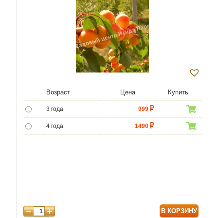
Возраст
Цена
Купить
3 года
999
4 года
1490
5 лет
4990
6 лет
6450
7 лет
7740
8 лет
9890
В КОРЗИНУ
9 лет
12040