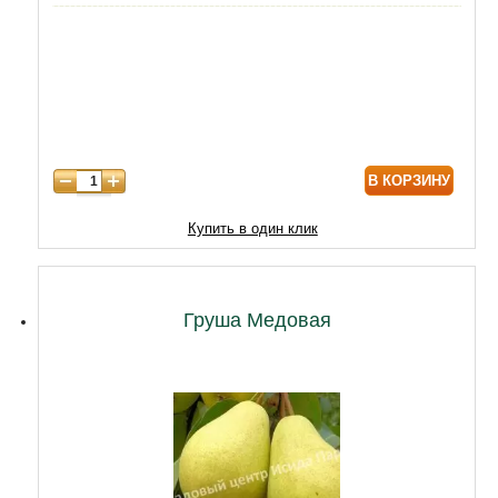
5 лет
3490
6 лет
5590
7 лет
7310
8 лет
9890
В КОРЗИНУ
9 лет
12470
10 лет
15050
Купить в один клик
11 лет
20210
12 лет
21500
Груша Медовая