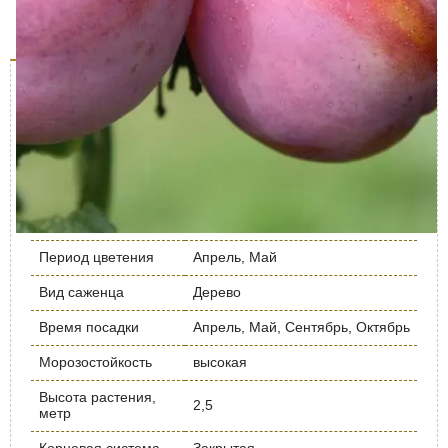
Отзывы (0)
Описание дерева
Характеристика
Значение
Урожайность кг/
до 60
дерево
Срок созревания
Поздний
Период цветения
Апрель, Май
Вид саженца
Дерево
Время посадки
Апрель, Май, Сентябрь, Октябрь
Морозостойкость
высокая
Высота растения,
2,5
метр