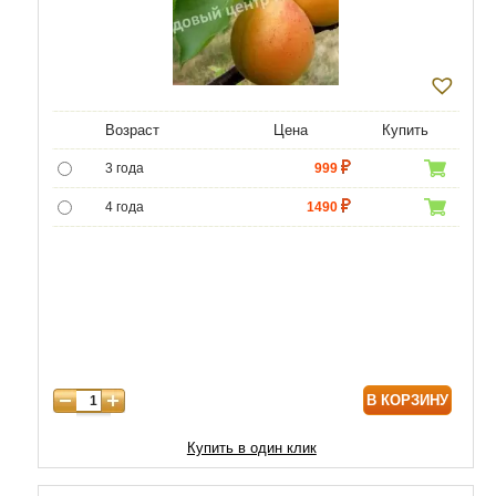
Возраст
Цена
Купить
3 года
999
4 года
1490
5 лет
4990
6 лет
6450
7 лет
7740
8 лет
9890
В КОРЗИНУ
9 лет
12040
10 лет
14620
Купить в один клик
11 лет
18920