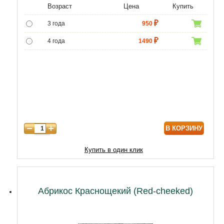
Возраст
Цена
Купить
3 года
950
4 года
1490
5 лет
3490
6 лет
6020
7 лет
7740
8 лет
9890
В КОРЗИНУ
9 лет
12040
10 лет
14620
Купить в один клик
11 лет
18920
12 лет
21500
Абрикос Краснощекий (Red-cheeked)