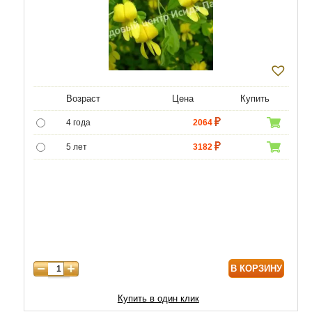
Возраст
Цена
Купить
4 года
2064
5 лет
3182
6 лет
4300
7 лет
5590
8 лет
8170
9 лет
9890
В КОРЗИНУ
10 лет
14448
Купить в один клик