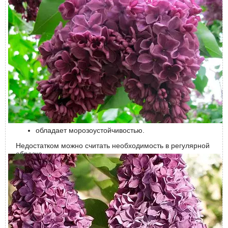
Бутоны окрашены в лилово-пурпурный цвет, цветы густо-
лиловые. Диаметр одного цветка может достигать 3 см.
Интенсивность аромата на среднем уровне, он нежный
медово-персиковый.
Преимущества и недостатки
Достоинства:
сорт неприхотлив;
сирень засухоустойчива;
легко размножается разными методами;
отличный иммунитет;
обладает морозоустойчивостью.
Недостатком можно считать необходимость в регулярной
обрезке.
Особенности цветения
Цветет Маршал Жуков обильно, бутоны начинают
появляться и раскрываться ближе к концу мая. В среднем
продолжительность цветения 3 недели.
Использование в ландшафтном дизайне
Сирень сорта Маршал Жуков имеет универсальное