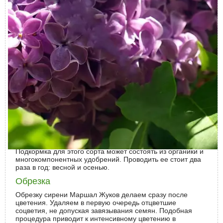
Идеальным грунтом для выращивания описываемого
сорта считают суглинок.
Выращивание и уход
Поскольку сирень нуждается в хорошо увлажненном
грунте, лучше укладывать около ствола мульчу. Неплохо
зарекомендовали себя кора и солома. Со временем они
станут неплохой подкормкой с медленным
высвобождением микроэлементов, а в первый год мульча
сдерживает рост сорняков и сохраняет в почве влагу.
Полив и подкормки
Когда сирень Маршал Жуков начинает набирать цвет,
кустарник нуждается в более обильном поливе. Советуют
орошать грунт вокруг не реже двух раз в неделю, тогда
цветение будет обильным и красочным.
Подкормка для этого сорта может состоять из органики и
многокомпонентных удобрений. Проводить ее стоит два
раза в год: весной и осенью.
Обрезка
Обрезку сирени Маршал Жуков делаем сразу после
цветения. Удаляем в первую очередь отцветшие
соцветия, не допуская завязывания семян. Подобная
процедура приводит к интенсивному цветению в