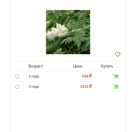
Возраст
Цена
Купить
2 года
688
3 года
1032
4 года
1720
5 лет
4300
6 лет
6450