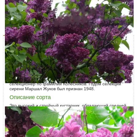
Описание
Характеристики
Доставка и оплата
Отзывы (0)
Выведенный в советское время сорт сирени Маршал
Жуков идеально подходит для начинающих садоводов,
поскольку он неприхотлив и обладает великолепными
декоративными качествами.
История выведения сорта
В СССР выведением этого сорта занимался опытный
селекционер по фамилии Колесников. Годом селекции
сирени Маршал Жуков был признан 1948.
Описание сорта
Это высокий и стройный кустарник, обладающий средней
силой роста. Обычно вырастает до 2 метров в высоту, при
этом он обладает красивой листвой и густой
облиственностью.
Цветоносы у Маршала Жукова прочные, соцветия
крупные, плотные, длиной около 25 см.