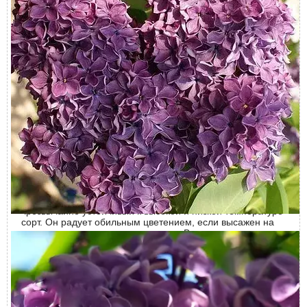
назначение, а это означает, что этот сорт используется не
только в озеленении ландшафта, но и выращивается на
срезку.
Маршал Жуков – отличное растение для выращивания в
садах и парках. В благоприятных условиях может жить до
100 лет, ежегодно радуя весной своими красивыми
цветами. Кусты этого сорта подходят для создания живой
изгороди, потому что довольно легко поддаются
формированию.
Регионы выращивания
Отличная морозоустойчивость описываемого сорта
сделала его востребованным на всей территории нашей
страны.
Посадка
Маршал Жуков растет практически на любой почве, это
чрезвычайно устойчивый к высокой и низкой температуре
сорт. Он радует обильным цветением, если высажен на
солнечном участке или в полутени. В тени кустарник не
погибнет, но сократится количество цветов. Желательно,
чтобы территория не продувалась ветрами, но при этом
хорошо проветривалась.
Сирень Маршал Жуков можно выращивать с одинаковым
успехом как в открытом грунте, так и контейнерах.
Посадку производят с апреля по ноябрь.