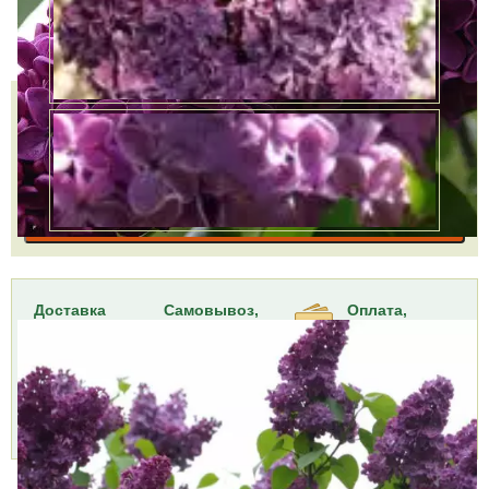
12 лет
В наличии
23900 руб.
Количество
КУПИТЬ В ОДИН КЛИК
В КОРЗИНУ
Доставка
Самовывоз,
Оплата,
курьером,
БЕСПЛАТНО
Наличными,
999 руб.
2 пункта
Картой,
Доставим
самовывоза,
Подробнее »
через 1-2 дня
10 августа
Подробнее »