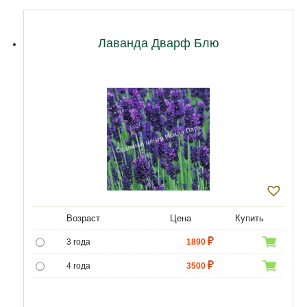
Лаванда Дварф Блю
Возраст
Цена
Купить
3 года
1890
4 года
3500
5 лет
4900