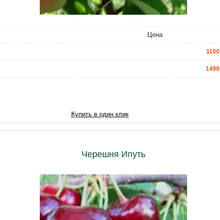
Цена
1100
1490
4400
6590
Купить в один клик
7500
9800
Черешня Ипуть
12470
15050
20210
21500