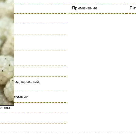
Применение
Пи
год
 м
лый, среднерослый,
ослый
нный питомник
сковье