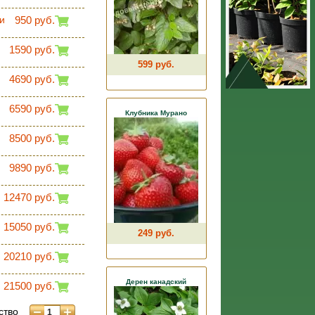
и
950 руб.
1590 руб.
599 руб.
4690 руб.
6590 руб.
Клубника Мурано
8500 руб.
9890 руб.
12470 руб.
15050 руб.
249 руб.
20210 руб.
Дерен канадский
21500 руб.
ство