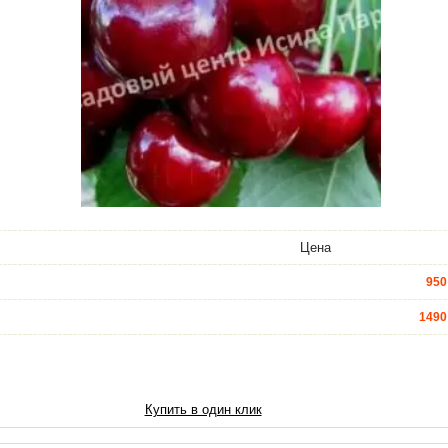
Цена
950
1490
3490
6020
Купить в один клик
7740