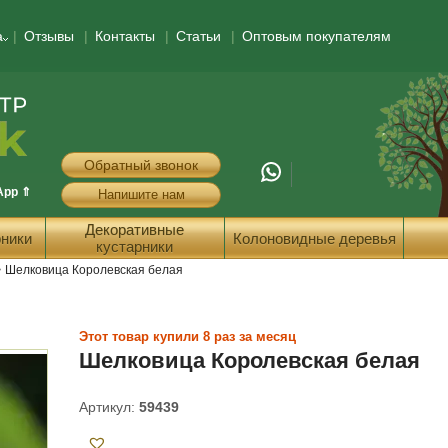
а
Отзывы
Контакты
Статьи
Оптовым покупателям
Обратный звонок
App ⇑
Напишите нам
Декоративные
ники
Колоновидные деревья
кустарники
>
Шелковица Королевская белая
Этот товар купили 8 раз за месяц
Шелковица Королевская белая
Артикул:
59439