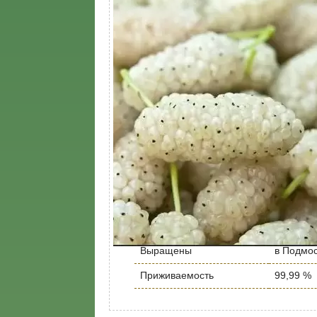
Местоположение
Солнце
Высота саженца, м
6
Устойчивость к болезням
Высокая
Вступление сорта в
2 год, 3 
плодоношение
Расстояние между
5 м
растениями
Глубина посадки
50 см, 1
низкорос
Подвой
высокор
Производитель
собстве
Выращены
в Подмо
Приживаемость
99,99 %