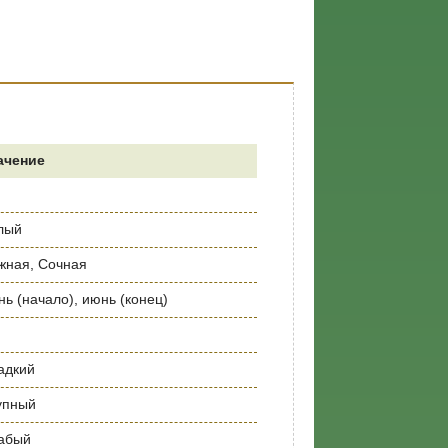
ачение
лый
жная, Сочная
ь (начало), июнь (конец)
адкий
упный
абый