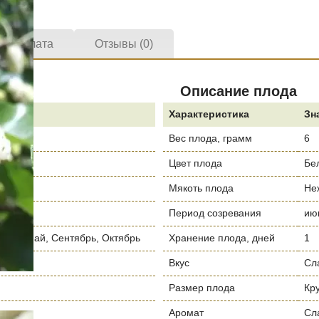
а и оплата
Отзывы (0)
Описание плода
е
Характеристика
Зн
Вес плода, грамм
6
Цвет плода
Бе
нь
Мякоть плода
Не
Период созревания
июн
рель, Май, Сентябрь, Октябрь
Хранение плода, дней
1
Вкус
Сл
Размер плода
Кр
я
Аромат
Сл