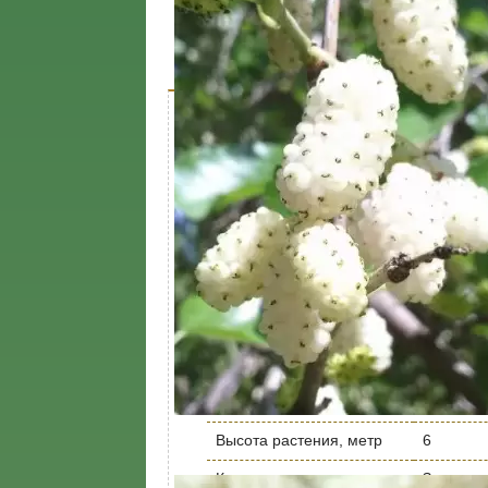
Характеристики
Доставк
Описание дерева
Характеристика
Значени
Урожайность кг/дерево
до 20
Срок созревания
Ранний
Период цветения
Май, Ию
Вид саженца
Дерево
Время посадки
Март, Ап
Морозостойкость
высокая
Высота растения, метр
6
Корневая система
Закрыта