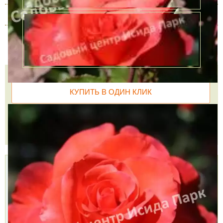
3 года
В наличии
3650 руб.
4 года
В наличии
4350 руб.
Количество
КУПИТЬ В ОДИН КЛИК
В КОРЗИНУ
Доставка
Самовывоз,
Оплата,
курьером,
БЕСПЛАТНО
Наличными,
999 руб.
2 пункта
Картой,
Доставим
самовывоза,
Подробнее »
через 1-2 дня
7 августа