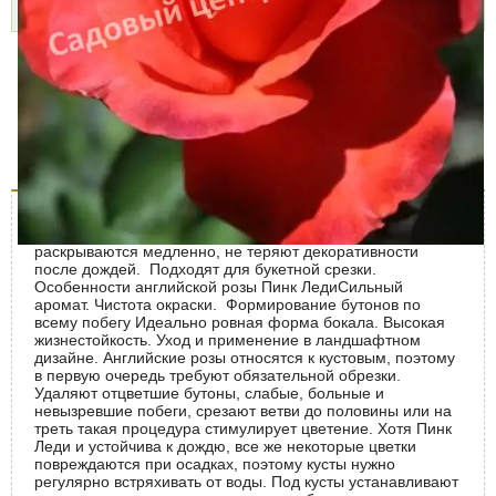
Подробнее »
Описание
Характеристики
Доставка и оплата
Отзывы (0)
Цветки ярко-пурпурные, густомахровые, крупные,
раскрываются медленно, не теряют декоративности
после дождей. Подходят для букетной срезки.
Особенности английской розы Пинк ЛедиСильный
аромат. Чистота окраски. Формирование бутонов по
всему побегу Идеально ровная форма бокала. Высокая
жизнестойкость. Уход и применение в ландшафтном
дизайне. Английские розы относятся к кустовым, поэтому
в первую очередь требуют обязательной обрезки.
Удаляют отцветшие бутоны, слабые, больные и
невызревшие побеги, срезают ветви до половины или на
треть такая процедура стимулирует цветение. Хотя Пинк
Леди и устойчива к дождю, все же некоторые цветки
повреждаются при осадках, поэтому кусты нужно
регулярно встряхивать от воды. Под кусты устанавливают