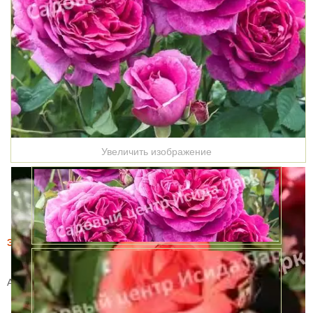
Увеличить изображение
Этот товар купили 19 раз за месяц
Роза Пинк Леди (Pink Lady)
Артикул:
2784