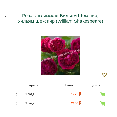
Роза английская Вильям Шекспир,
Уильям Шекспир (William Shakespeare)
Возраст
Цена
Купить
2 года
1720
3 года
2150
4 года
3010