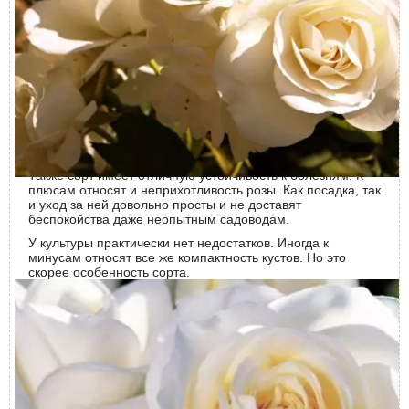
Как и все представители розового семейства, сорт
Болеро имеет и плюсы, и минусы. К преимуществам
относят то, что кусты очень хорошо будут расти как на
солнце, так и в полутени, и это не повлияет на красивый
внешний вид цветков: их лепестки не будут выгорать под
солнцем, и бутоны не потеряют форму. Роза Болеро
отличается довольно высокой морозостойкостью.
Относится к 6 зоне зимостойкости по классификации
USDA, выдерживает понижение температуры от от -23°С
до -18°С.
Также сорт имеет отличную устойчивость к болезням. К
плюсам относят и неприхотливость розы. Как посадка, так
и уход за ней довольно просты и не доставят
беспокойства даже неопытным садоводам.
У культуры практически нет недостатков. Иногда к
минусам относят все же компактность кустов. Но это
скорее особенность сорта.
Особенности цветения
Болеро относится к повторноцветущим розам.
Продолжительность цветения длительная – роза
зацветает в июне, а потом цветет непрерывно до поздней
осени. При этом на одном кусте могут одновременно
находиться в цветущем состоянии более сотни белых
бутонов.