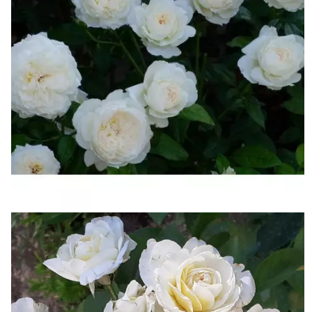
Купить в один клик
Роза Даниэлла (Daniela)
Возраст
Цена
Купить
2 года
602
3 года
860