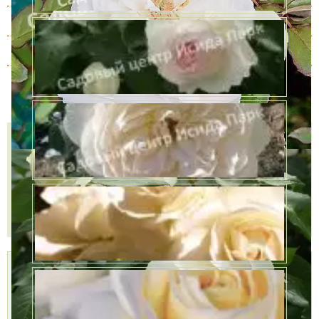
2 года
В наличии
602 руб.
3 года
В наличии
860 руб.
4 года
В наличии
1462 руб.
Количество
КУПИТЬ В ОДИН КЛИК
В КОРЗИНУ
Доставка
Самовывоз,
Оплата,
курьером,
БЕСПЛАТНО
Наличными,
999 руб.
2 пункта
Картой,
Доставим
самовывоза,
Подробнее »