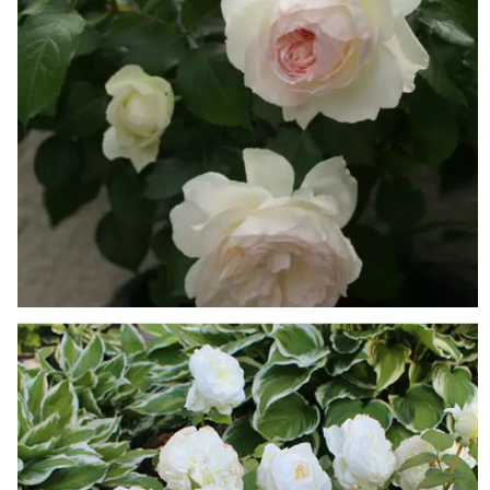
Возраст
Цена
Купить
2 года
2500
3 года
3500
4 года
4500
В КОРЗИНУ
Купить в один клик
Роза Черная королева (Black Queen)