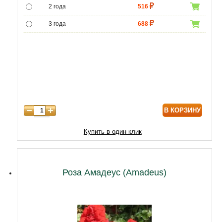
2 года
516
3 года
688
4 года
1118
В КОРЗИНУ
Купить в один клик
Роза Амадеус (Amadeus)