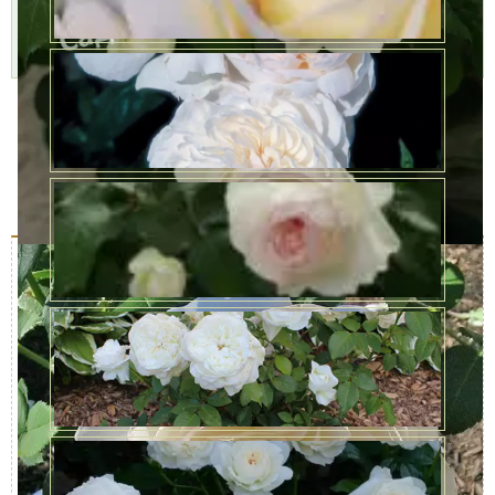
через 1-2 дня
9 августа
Подробнее »
Описание
Характеристики
Доставка и оплата
Отзывы (0)
Появление разновидности роз флорибунда в ХХ веке
превратилось в настоящую сенсацию. История создания
этих цветов берет свое начало в 1924-м. Именно тогда
селекционер Поульсен из Дании скрестил чайно-
гибридную розу с полиантовой. Получилась
разновидность, объединившая лучшие свойства от обоих
родителей: обильное цветение, а также выносливость
полиантовой розы и красоту чайно-гибридной.
Интересно, что флорибунда означает в переводе
«обильноцветущая». Роза Болеро – яркий представитель
это группы.
История выведения сорта