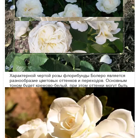
Болеро относится к сортам французской селекции.
Впервые описание характеристик этой розовой культуры
стало известно в 2003-м. Описал ее Жак Мушот (Jacques
Mouchotte) – ведущий селекционер и талантливый
розовод, который является директором
исследовательского центра Meilland International вот уже
более 25 лет. Именно ему принадлежат все последние
новинки селекции марки Meilland.
Цветок тогда отнесли к известной серии «Романтика».
Однако широкому кругу садовников роза стала доступна
только в 2016 году, когда появилась в продаже.
Описание сорта
Характерной чертой розы флорибунды Болеро является
разнообразие цветовых оттенков и переходов. Основным
тоном будет кремово-белый, при этом оттенки могут быть
разные – сливочные, розоватые, бежевые.
Густомахровый цветок в диаметре 7-8 сантиметров.
Форма розы чашевидная, лепестки изящно отгибаются.
Имеет довольно сильный фруктовый аромат.
Высота розового куста достигает 90-120 сантиметров, а
ширина – 70 см. Он довольно компактный, средней
пушистости. Глянцевые листья окрашены в темно-
зеленые тона.
Преимущества и недостатки