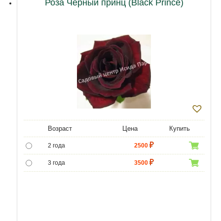
Роза Черный принц (Black Prince)
Возраст
Цена
Купить
2 года
2500
3 года
3500
4 года
4500