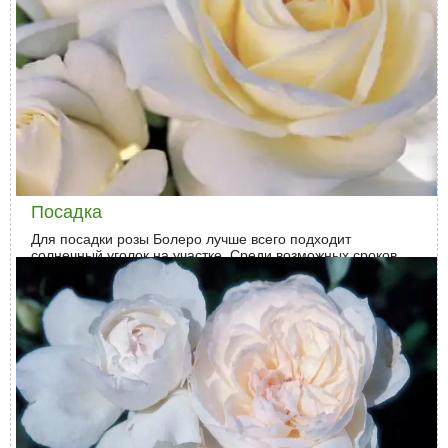
Использование в ландшафтном дизайне
Болеро – волшебная, очень светлая, практически белая
роза, считается одной из лучших в своем роде.
Безусловно, что такой куст в любом случае будет
настоящим украшением любого сада. И неважно,
используется ли сорт для одиночной посадки либо для
групповой. Розы Болеро отлично подходят для создания
бордюров, клумб. А также идеально сочетаются с
разными многолетниками. Потрясающие кремово-белые
букеты, имеющие оттенки бежевого, сливочного,
розового, будут радовать на протяжении всего лета.
Посадка
Для посадки розы Болеро лучше всего подходит
солнечный уголок на участке. Среди возможных сроков
для высадки растения специалисты выделяют март-
апрель, май, а также сентябрь-октябрь.
Выращивание и уход
Флорибундам, к которым относится сорт Болеро, важны
регулярные подкормки как органическими, так и
минеральными удобрениями. Необходим им и
своевременный полив. А чтобы вода не так быстро
испарялась, землю вокруг кустов мульчируют, например,
торфом.