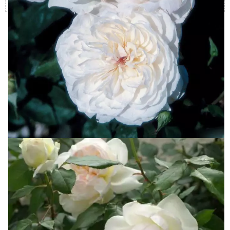
Покупатели которые смотрели
Роза Болеро (Bolero), также
приобрели
Роза Лавиния (Lawinia)