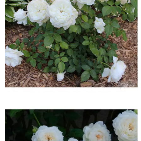
Возраст
Цена
Купить
2 года
2500
3 года
3500
4 года
4500
В КОРЗИНУ