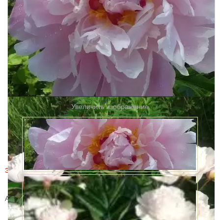
Увеличить изображение
Этот товар купили 7 раз за месяц
Пион травянистый Вог
Артикул:
71836