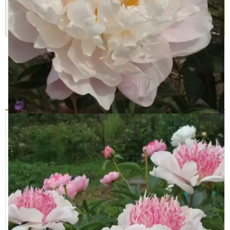
через 1-2 дня
10 августа
Подробнее »
Характеристики
Доставка и оплата
Отзывы (0)
Описание пиона
Характеристика
Значение
Период цветения
Май, Июнь
Вид саженца
Пион травянистый, Многолетние
Время посадки
Апрель, Май
Морозостойкость
высокая