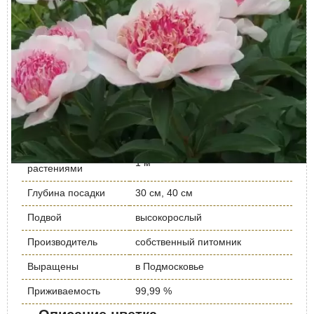
Высота растения,
1,5
метр
Корневая система
Закрытая
Местоположение
Солнце/полутень
Высота саженца, м
1,5
Устойчивость к
Высокая
болезням
Расстояние между
1 м
растениями
Глубина посадки
30 см, 40 см
Подвой
высокорослый
Производитель
собственный питомник
Выращены
в Подмосковье
Приживаемость
99,99 %