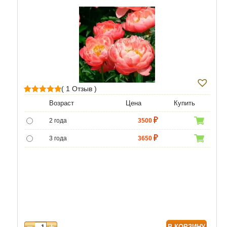
( 1 Отзыв )
1
Рейтинг
Возраст
Цена
Купить
5.00
из 5 на
2 года
3500
основе
опроса
3 года
3650
пользователя
4 года
4300
5 лет
6020
В КОРЗИНУ