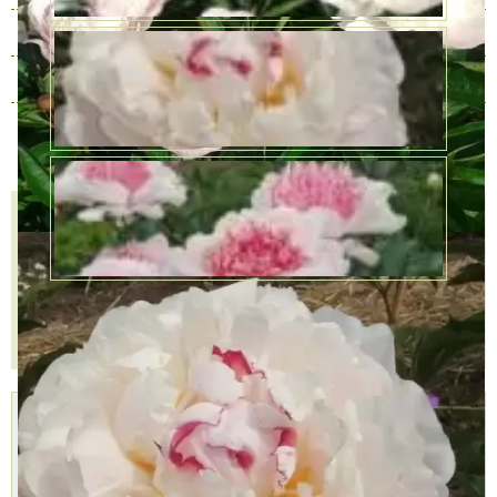
3 года
В наличии
3650 руб.
4 года
В наличии
4350 руб.
5 лет
В наличии
5000 руб.
Количество
КУПИТЬ В ОДИН КЛИК
В КОРЗИНУ
Доставка
Самовывоз,
Оплата,
курьером,
БЕСПЛАТНО
Наличными,
999 руб.
2 пункта
Картой,
Доставим
самовывоза,
Подробнее »