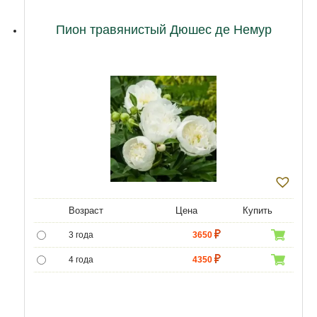
Пион травянистый Дюшес де Немур
Возраст
Цена
Купить
3 года
3650
4 года
4350
5 лет
5000