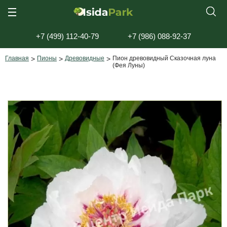
+7 (499) 112-40-79
+7 (986) 088-92-37
Главная
>
Пионы
>
Древовидные
>
Пион древовидный Сказочная луна
(Фея Луны)