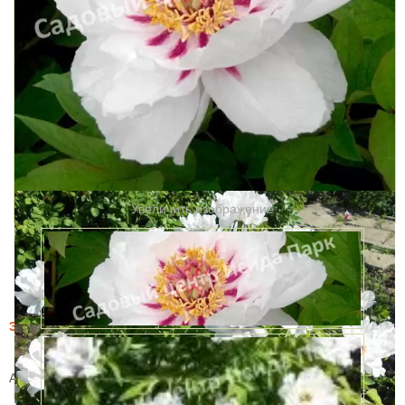
Увеличить изображение
Этот товар купили 19 раз за месяц
Пион древовидный Сказочная луна (Фея Луны)
Артикул:
WS_15739