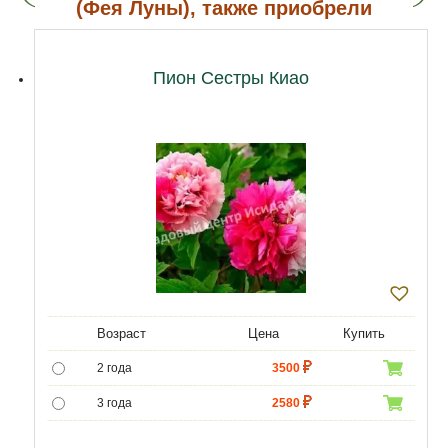
(Фея Луны), также приобрели
Пион Сестры Киао
Возраст
Цена
Купить
2 года
3500
3 года
2580
4 года
4300