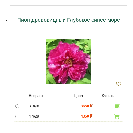
Пион древовидный Глубокое синее море
Возраст
Цена
Купить
3 года
3650
4 года
4350
5 лет
5000