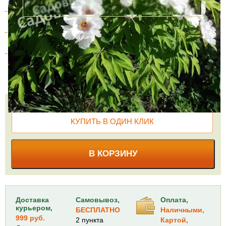
3 года
В наличии
3650 руб.
4 года
В наличии
4350 руб.
5 лет
В наличии
5000 руб.
Количество
КУПИТЬ В ОДИН КЛИК
В КОРЗИНУ
Доставка
Самовывоз,
Оплата,
курьером,
БЕСПЛАТНО
Наличными,
999 руб.
2 пункта
Картой,