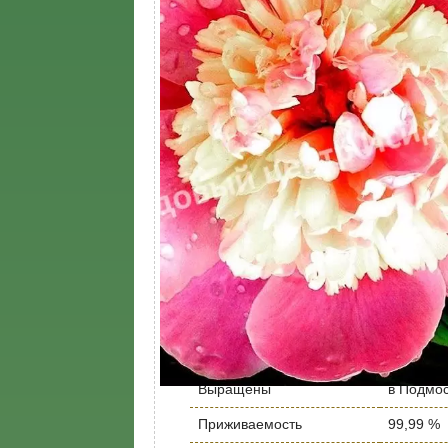
Время посадки
Март, Ап
Морозостойкость
умеренн
Высота растения, метр
0,9
Корневая система
Закрыта
Местоположение
Солнце
Высота саженца, м
0,9
Устойчивость к болезням
Умеренн
Расстояние между
50 - 100
растениями
Глубина посадки
40 см
Производитель
собстве
Выращены
в Подмо
Приживаемость
99,99 %