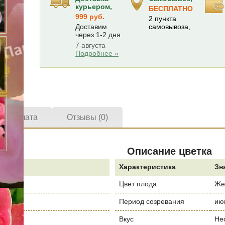
курьером,
БЕСПЛАТНО
999 руб.
2 пункта
Доставим
самовывоза,
через 1-2 дня
7 августа
Подробнее »
а и оплата
Отзывы (0)
Описание цветка
е
Характеристика
Зн
Цвет плода
Же
 Май
Период созревания
ию
Вкус
Не