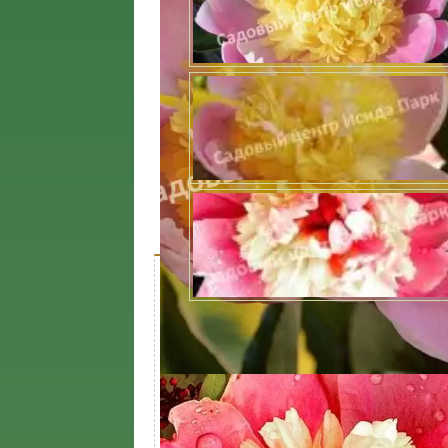
Характеристики
Доставк
Описание пиона
Характеристика
Значени
Срок созревания
Летний
Период цветения
Апрель,
Вид саженца
Пион