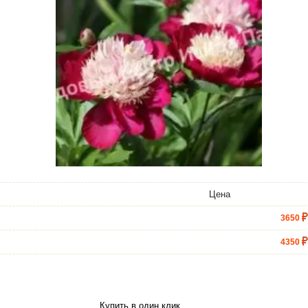
Цена
3650
4350
5000
Купить в один клик