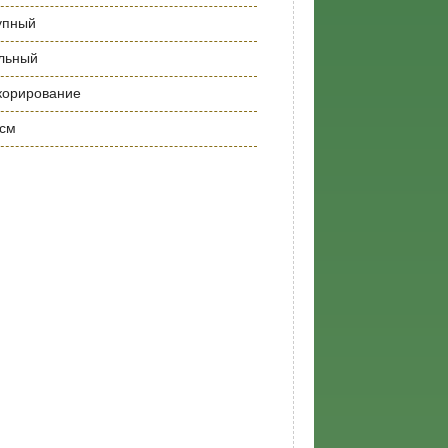
упный
льный
корирование
 см