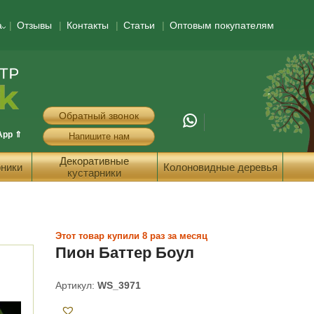
а
Отзывы
Контакты
Статьи
Оптовым покупателям
Обратный звонок
App ⇑
Напишите нам
Декоративные
ники
Колоновидные деревья
кустарники
Этот товар купили 8 раз за месяц
Пион Баттер Боул
Артикул:
WS_3971