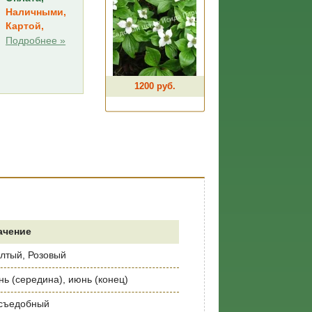
Наличными,
Картой,
Подробнее »
1200 руб.
ачение
лтый, Розовый
нь (середина), июнь (конец)
съедобный