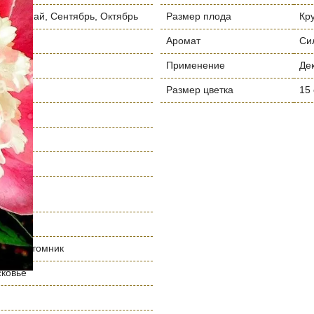
рель, Май, Сентябрь, Октябрь
Размер плода
Кр
ая
Аромат
Си
Применение
Де
я
Размер цветка
15
ая
 см
нный питомник
сковье