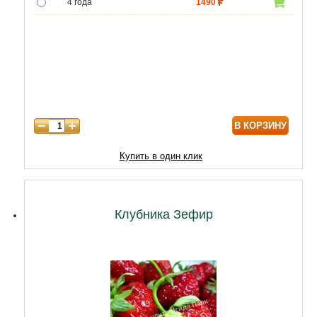
4 года
1490
5 лет
3490
6 лет
5590
7 лет
7310
8 лет
9890
В КОРЗИНУ
9 лет
12470
10 лет
15050
Купить в один клик
11 лет
20210
12 лет
21500
Клубника Зефир