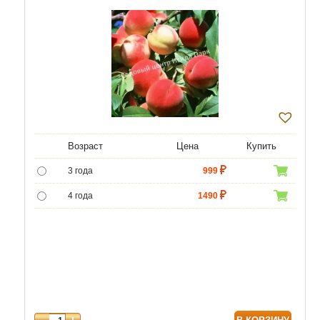
Возраст
Цена
Купить
3 года
999
4 года
1490
5 лет
4990
6 лет
6450
7 лет
7740
8 лет
9890