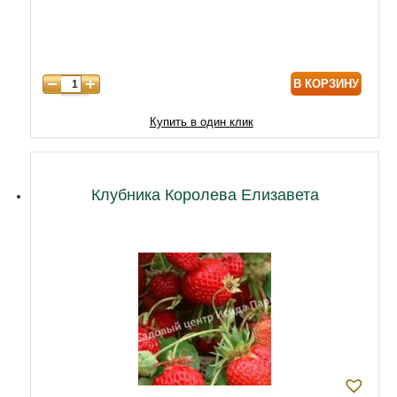
7 лет
7740
8 лет
9890
В КОРЗИНУ
9 лет
12040
10 лет
14620
Купить в один клик
11 лет
18920
12 лет
21500
Клубника Королева Елизавета