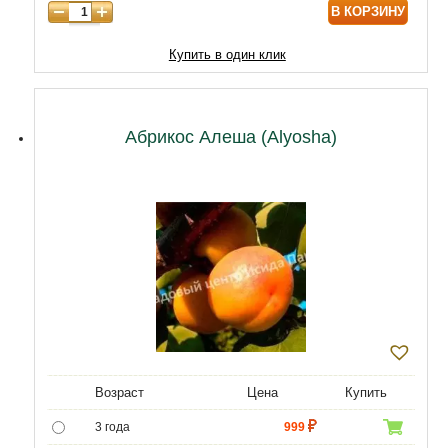
В КОРЗИНУ
9 лет
12040
10 лет
14620
Купить в один клик
11 лет
18920
12 лет
21500
Абрикос Алеша (Alyosha)
Возраст
Цена
Купить
3 года
999