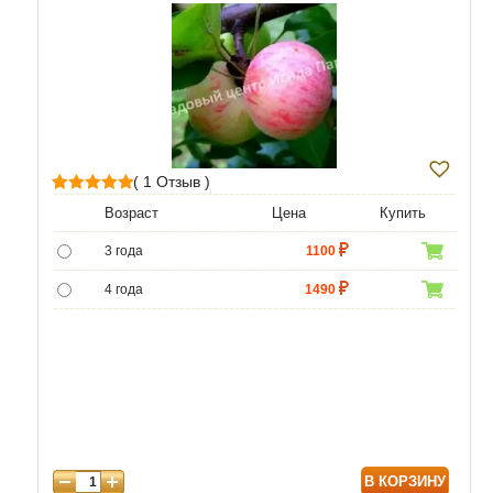
( 1 Отзыв )
1
Рейтинг
Возраст
Цена
Купить
5.00
из 5 на
3 года
1100
основе
опроса
4 года
1490
пользователя
5 лет
4690
6 лет
6590
7 лет
7900
8 лет
9890
В КОРЗИНУ
9 лет
12470