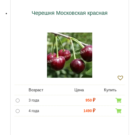
12 лет
21500
Черешня Московская красная
Возраст
Цена
Купить
3 года
950
4 года
1490
5 лет
3490
6 лет
6450