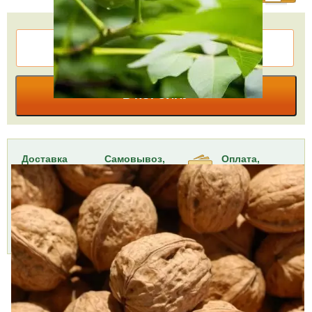
КУПИТЬ В ОДИН КЛИК
В КОРЗИНУ
Доставка
Самовывоз,
Оплата,
курьером,
БЕСПЛАТНО
Наличными,
999 руб.
2 пункта
Картой,
Доставим
самовывоза,
Подробнее »
через 1-2 дня
6 августа
Подробнее »
Характеристики
Доставка и оплата