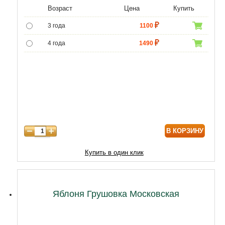
1
Рейтинг
Возраст
Цена
Купить
5.00
из 5 на
3 года
1100
основе
опроса
4 года
1490
пользователя
5 лет
4690
6 лет
6590
7 лет
7900
8 лет
9890
В КОРЗИНУ
9 лет
12470
10 лет
15050
Купить в один клик
11 лет
20210
12 лет
21500
Яблоня Грушовка Московская