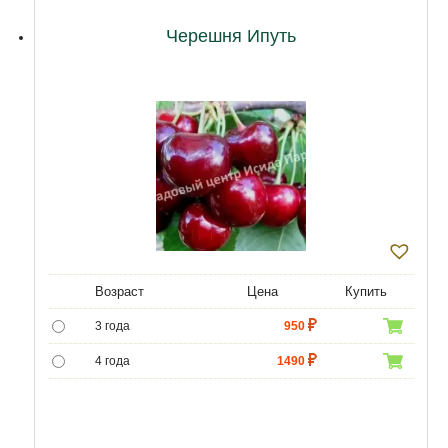
12 лет
21500
Черешня Ипуть
Возраст
Цена
Купить
3 года
950
4 года
1490
5 лет
3490
6 лет
6020