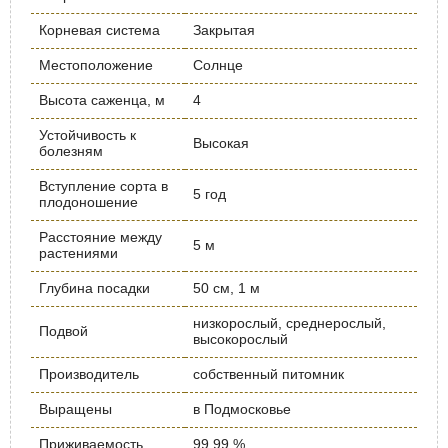
Корневая система
Закрытая
Местоположение
Солнце
Высота саженца, м
4
Устойчивость к
Высокая
болезням
Вступление сорта в
5 год
плодоношение
Расстояние между
5 м
растениями
Глубина посадки
50 см, 1 м
низкорослый, среднерослый,
Подвой
высокорослый
Производитель
собственный питомник
Выращены
в Подмосковье
Приживаемость
99,99 %