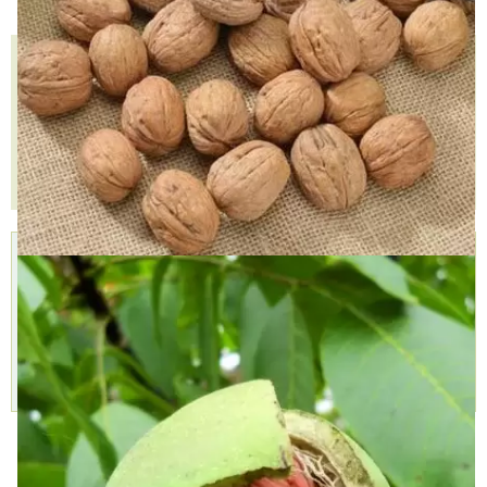
Количество
КУПИТЬ В ОДИН КЛИК
В КОРЗИНУ
Доставка
Самовывоз,
Оплата,
курьером,
БЕСПЛАТНО
Наличными,
999 руб.
2 пункта
Картой,
Доставим
самовывоза,
Подробнее »
через 1-2 дня
9 августа
Подробнее »