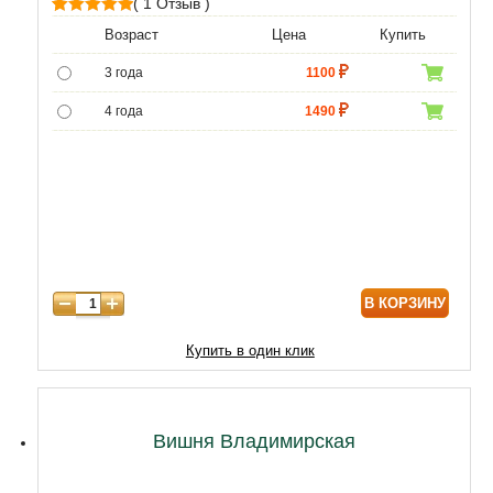
( 1 Отзыв )
1
Рейтинг
Возраст
Цена
Купить
5.00
из 5 на
3 года
1100
основе
опроса
4 года
1490
пользователя
5 лет
3490
6 лет
5590
7 лет
7310
8 лет
9890
В КОРЗИНУ
9 лет
12470
10 лет
15050
Купить в один клик
11 лет
20210
12 лет
21500
Вишня Владимирская