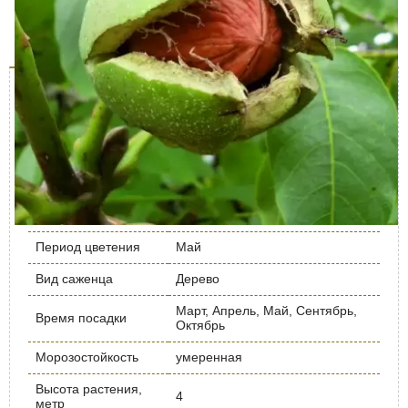
Характеристики
Доставка и оплата
Отзывы (0)
Описание куста
Характеристика
Значение
Урожайность кг/
до 30
дерево
Срок созревания
Ранний
Период цветения
Май
Вид саженца
Дерево
Март, Апрель, Май, Сентябрь,
Время посадки
Октябрь
Морозостойкость
умеренная
Высота растения,
4
метр