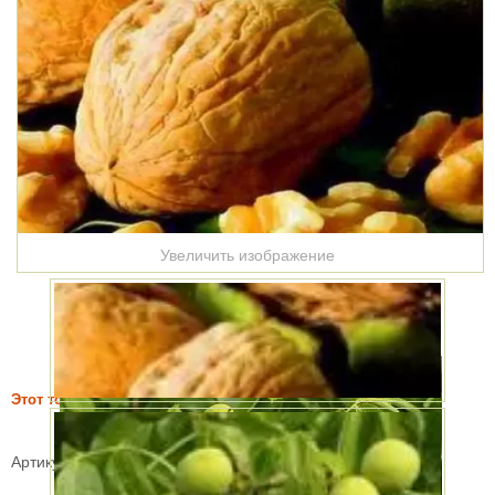
Увеличить изображение
Этот товар купили 9 раз за месяц
Орех грецкий Десертный
Артикул:
60261