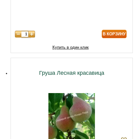
6 лет
6450
7 лет
7740
8 лет
9890
В КОРЗИНУ
9 лет
12040
10 лет
14620
Купить в один клик
11 лет
18920
12 лет
21500
Груша Лесная красавица