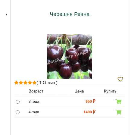
12 лет
21500
Черешня Ревна
( 1 Отзыв )
1
Рейтинг
Возраст
Цена
Купить
5.00
из 5 на
3 года
950
основе
опроса
4 года
1490
пользователя
5 лет
3490
6 лет
6450