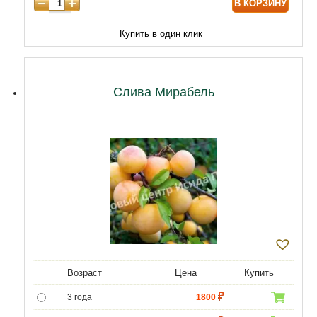
В КОРЗИНУ
9 лет
12040
10 лет
14620
Купить в один клик
11 лет
19780
12 лет
21500
Слива Мирабель
Возраст
Цена
Купить
3 года
1800