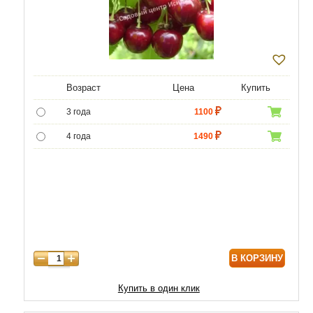
Возраст
Цена
Купить
3 года
1100
4 года
1490
5 лет
4690
6 лет
6450
7 лет
8170
8 лет
9890
В КОРЗИНУ
9 лет
12040
10 лет
14620
Купить в один клик
11 лет
18920