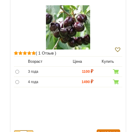
( 1 Отзыв )
1
Рейтинг
Возраст
Цена
Купить
5.00
из 5 на
3 года
1100
основе
опроса
4 года
1490
пользователя
5 лет
4690
6 лет
6450
7 лет
7740
8 лет
9890