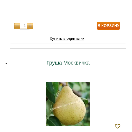
7 лет
7740
8 лет
9890
В КОРЗИНУ
9 лет
12040
10 лет
14620
Купить в один клик
11 лет
18920
12 лет
21500
Груша Москвичка