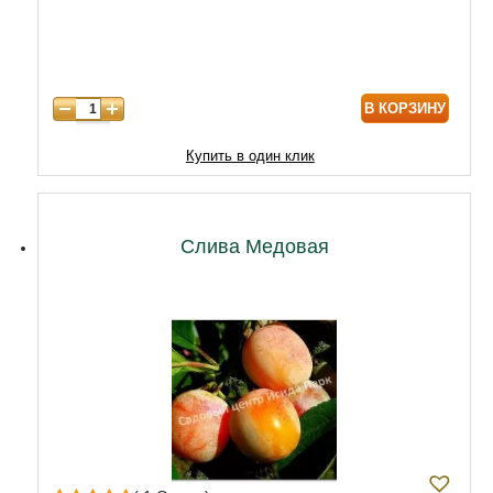
7 лет
7740
8 лет
9890
В КОРЗИНУ
9 лет
12040
10 лет
14620
Купить в один клик
11 лет
18920
12 лет
21500
Слива Медовая