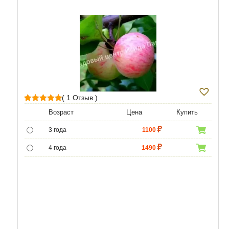
( 1 Отзыв )
1
Рейтинг
Возраст
Цена
Купить
5.00
из 5 на
3 года
1100
основе
опроса
4 года
1490
пользователя
5 лет
4690
6 лет
6590
7 лет
7900
8 лет
9890