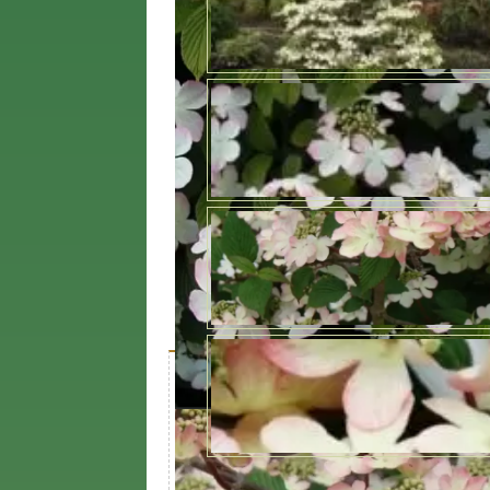
Характеристики
Доставк
Описание куста
Характеристика
Значени
Период цветения
Май, Июн