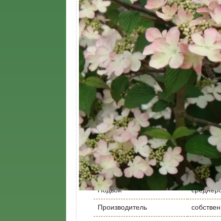
Вид саженца
Кустарни
Время посадки
Март, Ап
Морозостойкость
высокая
Высота растения, метр
1,5
Корневая система
Закрыта
Местоположение
Солнце/
Высота саженца, м
1,5
Устойчивость к болезням
Высокая
Расстояние между
1 м
растениями
Глубина посадки
50 см
Подвой
среднер
Производитель
собстве