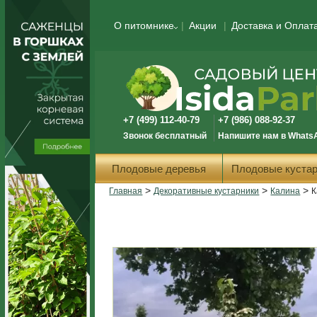
О питомнике
Акции
Доставка и Оплат
+7 (499) 112-40-79
+7 (986) 088-92-37
Звонок бесплатный
Напишите нам в Whats
Плодовые деревья
Плодовые кустар
>
>
>
Главная
Декоративные кустарники
Калина
К