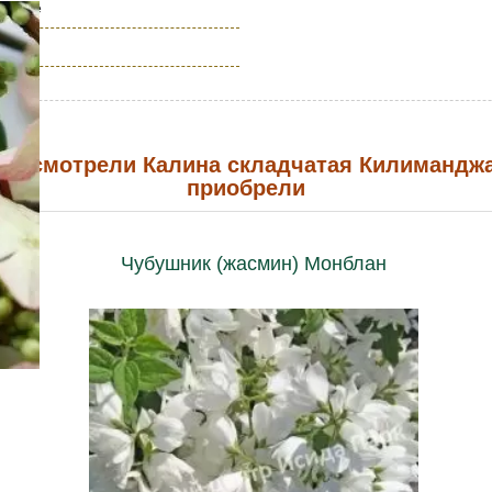
сковье
ые смотрели Калина складчатая Килиманджа
приобрели
Чубушник (жасмин) Монблан