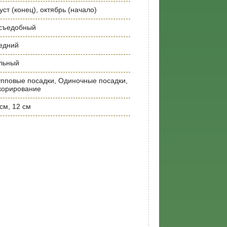
уст (конец), октябрь (начало)
съедобный
едний
льный
упповые посадки, Одиночные посадки,
корирование
см, 12 см