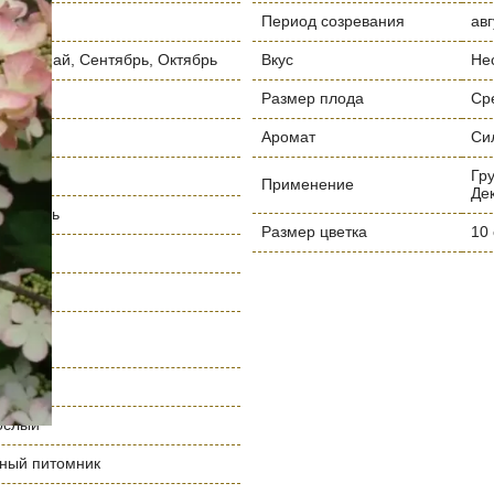
к
Период созревания
авг
рель, Май, Сентябрь, Октябрь
Вкус
Не
Размер плода
Ср
Аромат
Си
я
Гр
Применение
Де
полутень
Размер цветка
10 
ослый
нный питомник