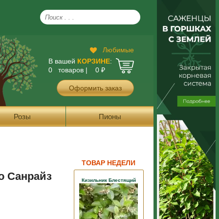
Любимые
В вашей
КОРЗИНЕ
:
0 товаров |
0
₽
Оформить заказ
Розы
Пионы
ТОВАР НЕДЕЛИ
о Санрайз
Кизильник Блестящий