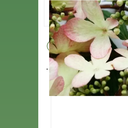
Выращены
в Подмо
Приживаемость
99,99 %
Покупатели котор