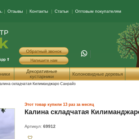
а
Отзывы
Контакты
Статьи
Оптовым покупателям
Обратный звонок
App ⇑
Напишите нам
Декоративные
ники
Колоновидные деревья
кустарники
алина складчатая Килиманджаро Санрайз
Этот товар купили 13 раз за месяц
Калина складчатая Килиманджар
Артикул:
69912