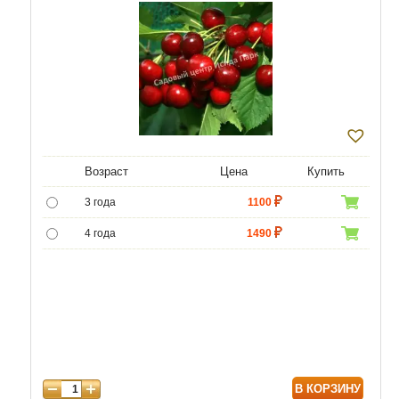
Возраст
Цена
Купить
3 года
1100
4 года
1490
5 лет
4690
6 лет
6450
7 лет
7740
8 лет
9890
В КОРЗИНУ
9 лет
12040