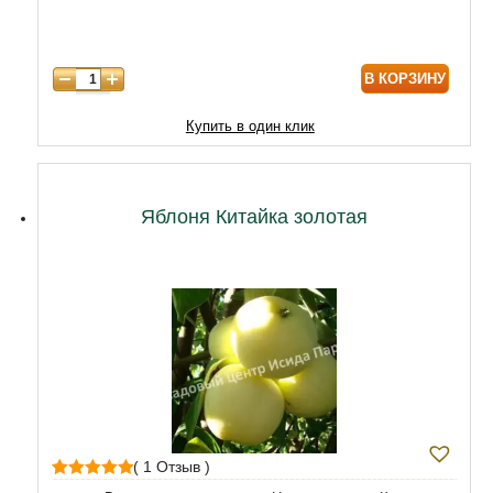
7 лет
7900
8 лет
9890
В КОРЗИНУ
9 лет
12470
10 лет
15050
Купить в один клик
11 лет
20210
12 лет
21500
Яблоня Китайка золотая
( 1 Отзыв )
1
Рейтинг