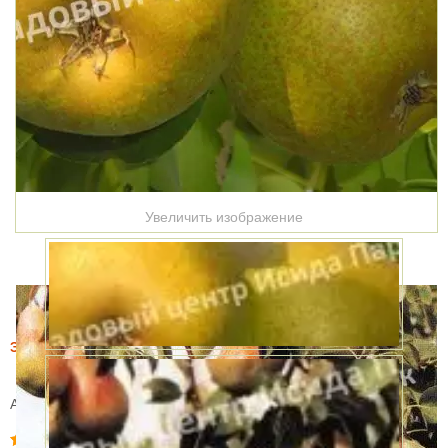
Увеличить изображение
Этот товар купили 12 раз за месяц
Груша Лира
Артикул:
WS_9442
( 1 Отзыв )