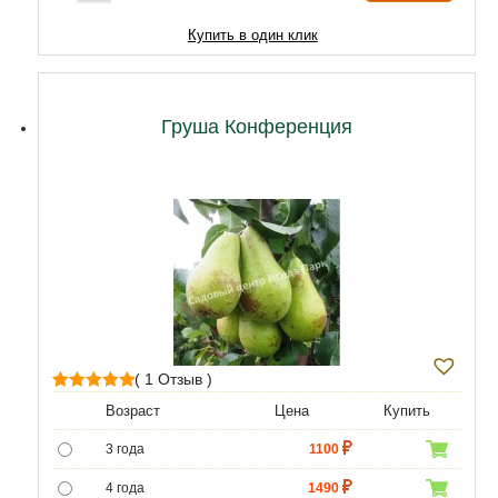
10 лет
14620
Купить в один клик
11 лет
18920
12 лет
21500
Груша Конференция
( 1 Отзыв )
1
Рейтинг
Возраст
Цена
Купить
5.00
из 5 на
3 года
1100
основе
опроса
4 года
1490