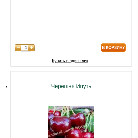
5 лет
4990
6 лет
6450
7 лет
7740
8 лет
9890
В КОРЗИНУ
9 лет
12040
10 лет
14620
Купить в один клик
11 лет
18920
12 лет
21500
Черешня Ипуть