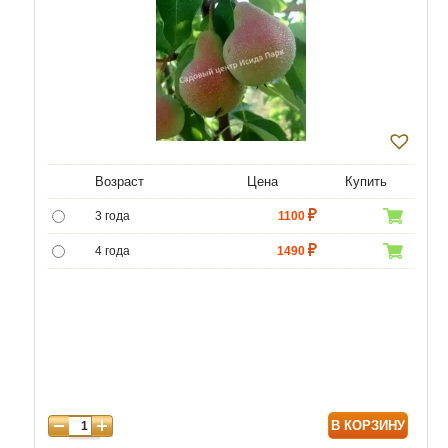
Возраст
Цена
Купить
3 года
1100
4 года
1490
5 лет
4400
6 лет
6590
7 лет
7500
8 лет
9800
В КОРЗИНУ
9 лет
12470