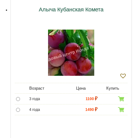
12 лет
27000
Алыча Кубанская Комета
Возраст
Цена
Купить
3 года
1100
4 года
1490
5 лет
3490
6 лет
6450