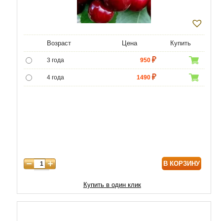
Возраст
Цена
Купить
3 года
950
4 года
1490
5 лет
3490
6 лет
6020
7 лет
7740
8 лет
9890
В КОРЗИНУ
9 лет
12040
10 лет
14620
Купить в один клик
11 лет
18920
12 лет
21500