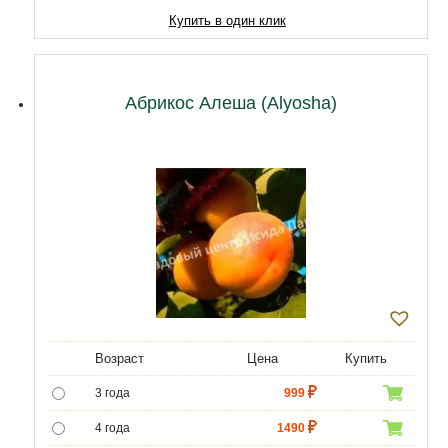
10 лет
15050
Купить в один клик
11 лет
20210
12 лет
21500
Абрикос Алеша (Alyosha)
Возраст
Цена
Купить
3 года
999
4 года
1490