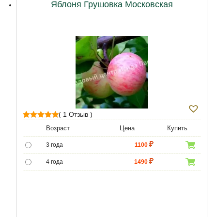
Яблоня Грушовка Московская
( 1 Отзыв )
1
Рейтинг
Возраст
Цена
Купить
5.00
из 5 на
3 года
1100
основе
опроса
4 года
1490
пользователя
5 лет
4690
6 лет
6590
7 лет
7900