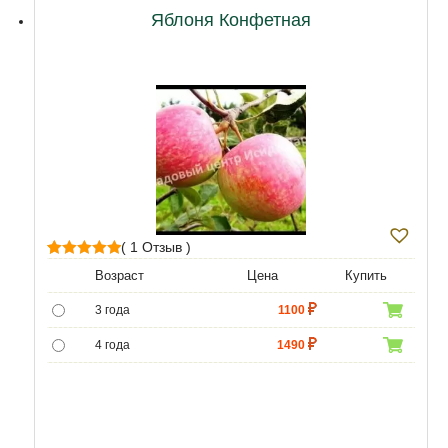
12 лет
21500
Яблоня Конфетная
( 1 Отзыв )
1
Рейтинг
Возраст
Цена
Купить
5.00
из 5 на
3 года
1100
основе
опроса
4 года
1490
пользователя
5 лет
4690
6 лет
6590