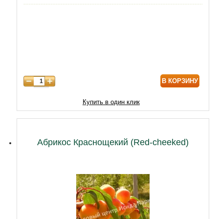
пользователя
5 лет
4400
6 лет
6590
7 лет
7500
8 лет
9800
В КОРЗИНУ
9 лет
12470
10 лет
15050
Купить в один клик
11 лет
20210
12 лет
21500
Абрикос Краснощекий (Red-cheeked)