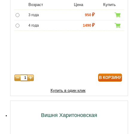
Возраст
Цена
Купить
3 года
950
4 года
1490
5 лет
3490
6 лет
6450
7 лет
7740
8 лет
9890
В КОРЗИНУ
9 лет
12040
10 лет
14620
Купить в один клик
11 лет
18920
12 лет
21500
Вишня Харитоновская