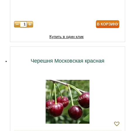
7 лет
7740
8 лет
9890
В КОРЗИНУ
9 лет
12040
10 лет
14620
Купить в один клик
11 лет
18920
12 лет
21500
Черешня Московская красная