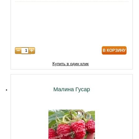
5 лет
4300
6 лет
6020
7 лет
7740
8 лет
10320
В КОРЗИНУ
Купить в один клик
Малина Гусар