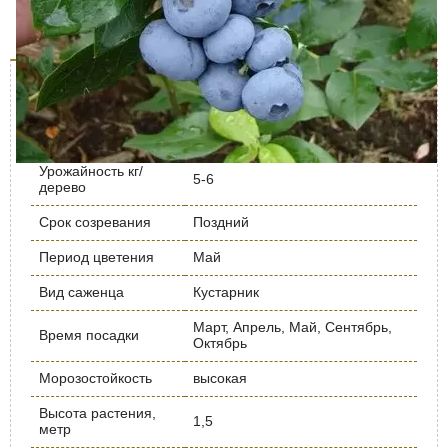
Отзывы (0)
Описание дерева
Характеристика
Значение
Урожайность кг/
5-6
дерево
Срок созревания
Поздний
Период цветения
Май
Вид саженца
Кустарник
Март, Апрель, Май, Сентябрь,
Время посадки
Октябрь
Морозостойкость
высокая
Высота растения,
1,5
метр