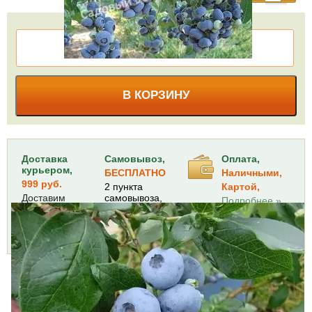
КУПИТЬ В ОДИН КЛИК
В КОРЗИНУ
Доставка
Самовывоз,
Оплата,
курьером,
БЕСПЛАТНО
Наличными,
999 руб.
2 пункта
Картой,
Доставим
самовывоза,
Подробнее »
через 1-2 дня
10 августа
Подробнее »
Характеристики
Доставка и оплата