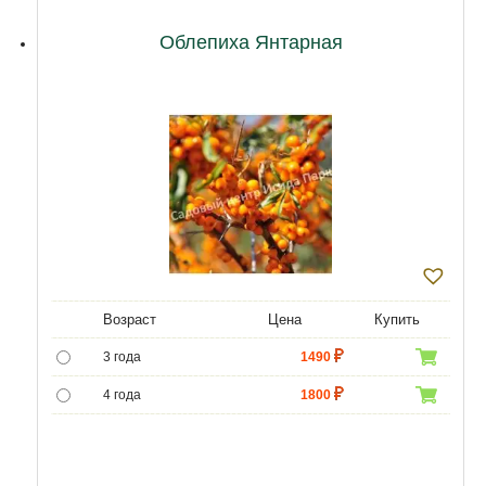
12 лет
23000
Облепиха Янтарная
Возраст
Цена
Купить
3 года
1490
4 года
1800
5 лет
4300
6 лет
6000