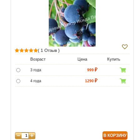
( 1 Отзыв )
1
Рейтинг
Возраст
Цена
Купить
5.00
из 5 на
3 года
999
основе
опроса
4 года
1290
пользователя
5 лет
5000
6 лет
6500
7 лет
8000
В КОРЗИНУ