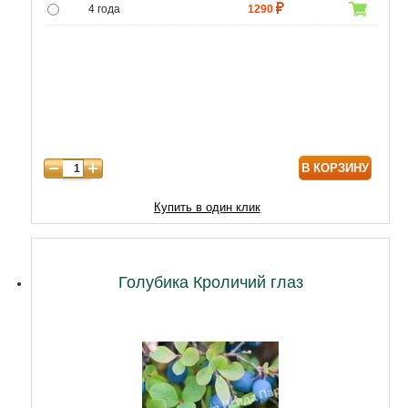
4 года
1290
5 лет
4300
6 лет
6000
7 лет
7000
8 лет
8600
В КОРЗИНУ
Купить в один клик
Голубика Кроличий глаз