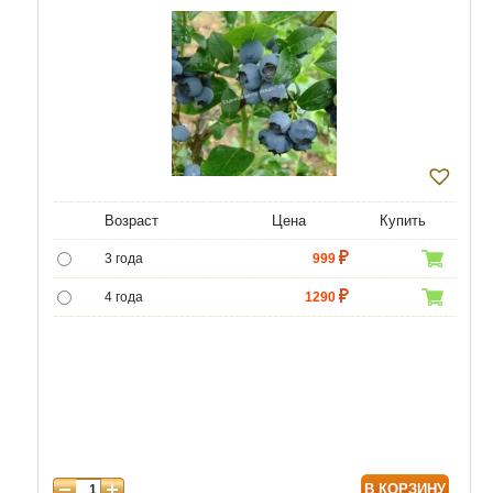
Возраст
Цена
Купить
3 года
999
4 года
1290
5 лет
4800
6 лет
6500
7 лет
7750
8 лет
8800
В КОРЗИНУ
9 лет
10000