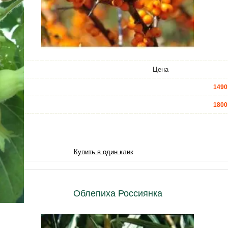
Цена
1490
1800
4300
6000
Купить в один клик
7000
8600
Облепиха Россиянка
10320
12900