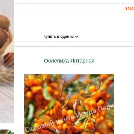
1450
4300
6020
Купить в один клик
7740
10320
Облепиха Янтарная