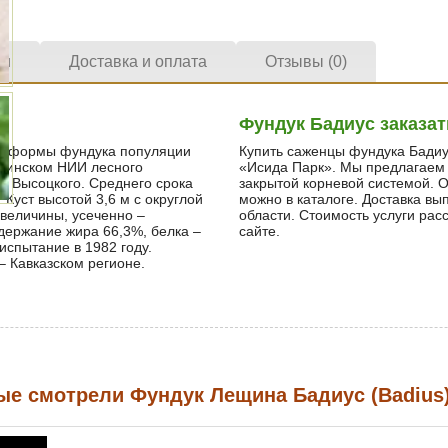
ки
Доставка и оплата
Отзывы (0)
Фундук Бадиус заказат
я формы фундука популяции
Купить саженцы фундука Бадиу
раинском НИИ лесного
«Исида Парк». Мы предлагаем
Н. Высоцкого. Среднего срока
закрытой корневой системой. 
 Куст высотой 3,6 м с округлой
можно в каталоге. Доставка вы
 величины, усеченно –
области. Стоимость услуги ра
держание жира 66,3%, белка –
сайте.
испытание в 1982 году.
– Кавказском регионе.
ые смотрели Фундук Лещина Бадиус (Badius)