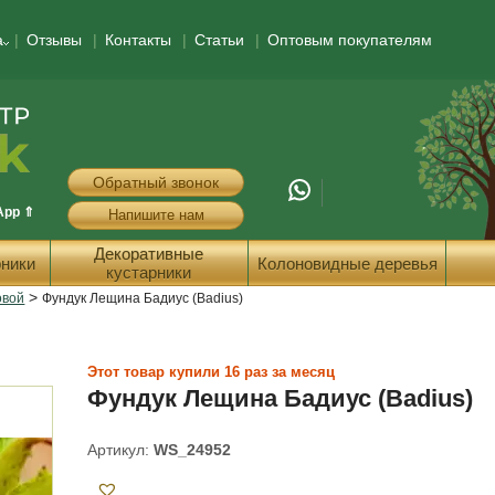
а
Отзывы
Контакты
Статьи
Оптовым покупателям
Обратный звонок
App ⇑
Напишите нам
Декоративные
ники
Колоновидные деревья
кустарники
>
овой
Фундук Лещина Бадиус (Badius)
Этот товар купили 16 раз за месяц
Фундук Лещина Бадиус (Badius)
Артикул:
WS_24952