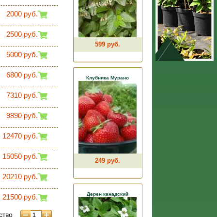
2000 руб.
2500 руб.
599 руб.
5000 руб.
6800 руб.
Клубника Мурано
7310 руб.
9890 руб.
12470 руб.
15050 руб.
249 руб.
20210 руб.
Дерен канадский
21500 руб.
ство