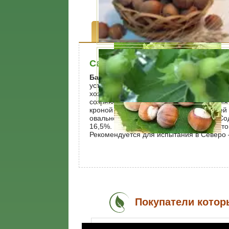
Описание
Характеристи
Саженцы фундука Бадиус
Бадиус.
Сеянец от свободного опылени
устимоского дендропарка. Получен в Ук
хозяйства и агролесомелиорации и м. Г.
созревания. Универсального назначения.
кроной средней густоты. Плоды средней
овальной формы. Выход ядра 48,3%. Со
16,5%. Принят на государственное сорто
Рекомендуется для испытания в Северо 
Покупатели котор