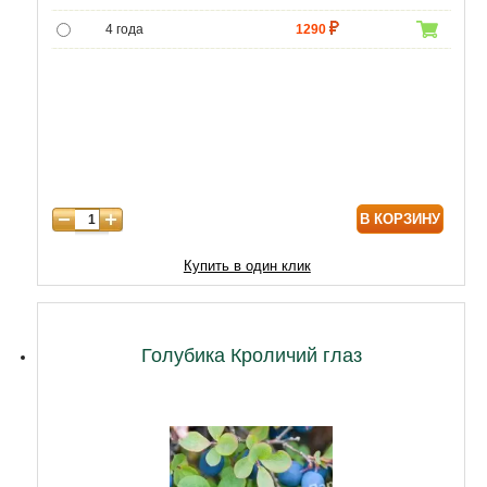
4 года
1290
5 лет
4300
6 лет
6000
7 лет
7000
8 лет
8600
В КОРЗИНУ
Купить в один клик
Голубика Кроличий глаз