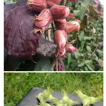
оформлении заявки на сайте.
Покупатели которые смотрели
Фундук Лещина Американская
(Сorylus americana), также
приобрели
Ирга Смоуки