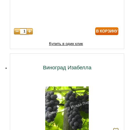
6 лет
6500
7 лет
7750
8 лет
8800
В КОРЗИНУ
9 лет
10000
10 лет
13000
Купить в один клик
11 лет
17900
12 лет
23000
Виноград Изабелла