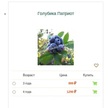
11 лет
17900
12 лет
23000
Голубика Патриот
Возраст
Цена
Купить
3 года
999
4 года
1290
5 лет
4800