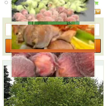
12 лет
В наличии
21500 руб.
Количество
КУПИТЬ В ОДИН КЛИК
В КОРЗИНУ
Доставка
Самовывоз,
Оплата,
курьером,
БЕСПЛАТНО
Наличными,
999 руб.
2 пункта
Картой,
Доставим
самовывоза,
Подробнее »
через 1-2 дня
7 августа
Подробнее »