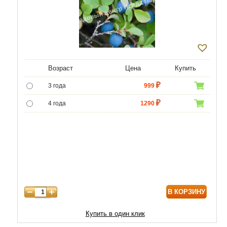
Возраст
Цена
Купить
3 года
999
4 года
1290
5 лет
4800
6 лет
6500
7 лет
7750
8 лет
8800
В КОРЗИНУ
9 лет
10000
10 лет
13000
Купить в один клик