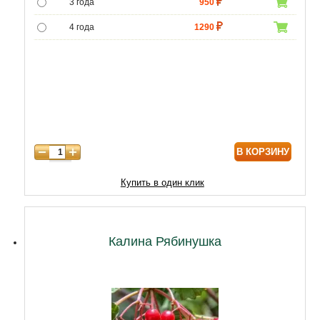
3 года
950
4 года
1290
5 лет
4300
6 лет
6000
7 лет
7000
8 лет
8600
В КОРЗИНУ
Купить в один клик
Калина Рябинушка