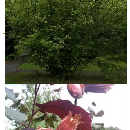
Описание
Характеристики
Доставка и оплата
Отзывы (0)
Саженцы фундука Американская
Лещина американская ( Сorylus americana)
Северная часть Северной Америки. Растет среди
кустарников, образует заросли по берегам и долинам рек
и на склонах. Мезофит, микротерм. Дерево до 3 м
высотой. Вегетирует с конца апреля-начала мая до конца
сентября. Цветет с середины апреля до начала мая,
иногда в октябре. Плодоносит с 9 лет, плоды созревают
во второй половине сентября, октябре. Зимостойкость
средняя.
Фундук Американская заказать в Москве
Купить саженцы фундука Американская недорого можно
в интернет-магазине «Исида Парк». Мы предлагаем
саженцы и крупномеры лещины с закрытой корневой
системой. Ознакомиться с актуальными ценами можно в
каталоге. Доставка выполняется по Москве и Московской
области. Стоимость услуги рассчитывается при