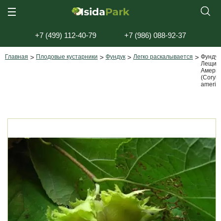
+7 (499) 112-40-79
+7 (986) 088-92-37
Главная
>
Плодовые кустарники
>
Фундук
>
Легко раскалывается
>
Фундук
Лещин
Америк
(Сorylu
americ