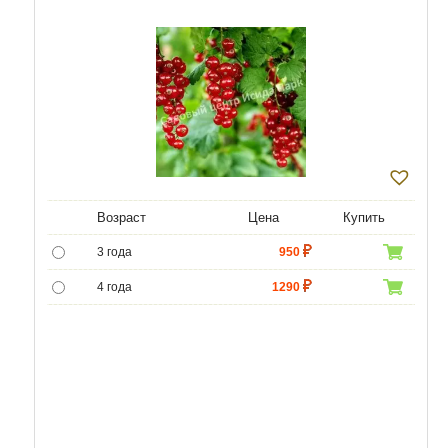
Возраст
Цена
Купить
3 года
950
4 года
1290
5 лет
4300
6 лет
6000
7 лет
7000
8 лет
8600