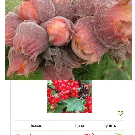
8 лет
8600
В КОРЗИНУ
9 лет
10320
10 лет
12900
Купить в один клик
Красная смородина Альфа
Возраст
Цена
Купить