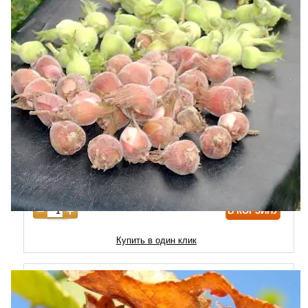
( 1 Отзыв )
1
Рейтинг
Возраст
Цена
Купить
5.00
из 5 на
3 года
999
основе
опроса
4 года
1290
пользователя
5 лет
5000
6 лет
6500
7 лет
8000
В КОРЗИНУ
Купить в один клик
Облепиха Янтарная