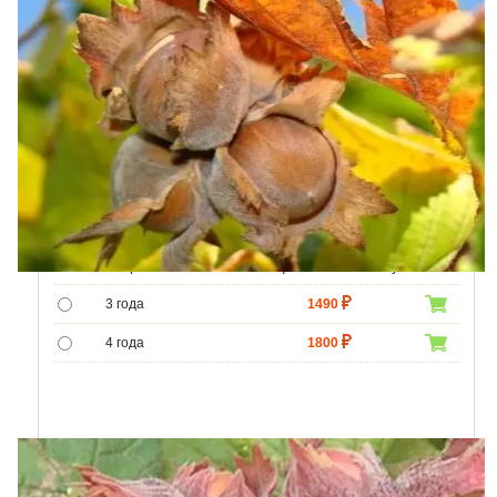
Возраст
Цена
Купить
3 года
1490
4 года
1800
5 лет
4300
6 лет
6000
7 лет
7000