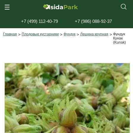
+7 (499) 112-40-79
+7 (986) 088-92-37
Главная
>
Плодовые кустарники
>
Фундук
>
Лещина крупная
>
Фундук
Кунак
(Kunak)