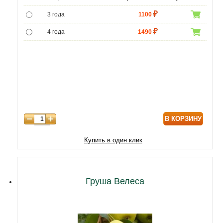
3 года
1100
4 года
1490
5 лет
3490
6 лет
6450
7 лет
7740
8 лет
9890
В КОРЗИНУ
9 лет
12040
10 лет
14620
Купить в один клик
11 лет
18920
12 лет
21500
Груша Велеса