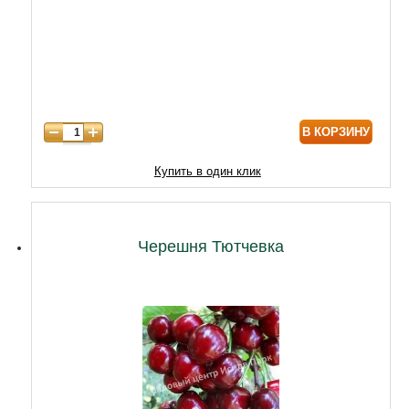
5 лет
3490
6 лет
5590
7 лет
7310
8 лет
9890
В КОРЗИНУ
9 лет
12470
10 лет
15050
Купить в один клик
11 лет
20210
12 лет
21500
Черешня Тютчевка