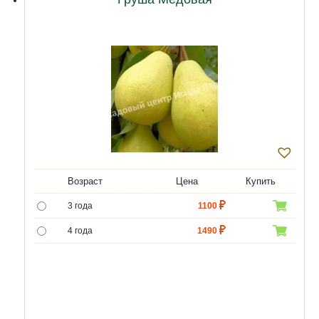
Возраст
Цена
Купить
3 года
1100
4 года
1490
5 лет
4400
6 лет
6590
7 лет
7500