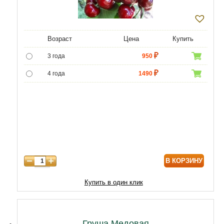
Возраст
Цена
Купить
3 года
950
4 года
1490
5 лет
3490
6 лет
6020
7 лет
7740
8 лет
9890
В КОРЗИНУ
9 лет
12040
10 лет
14620
Купить в один клик
11 лет
18920
12 лет
21500
Груша Медовая