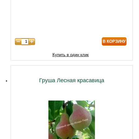
6 лет
9000
7 лет
11000
8 лет
15000
В КОРЗИНУ
9 лет
18000
10 лет
20000
Купить в один клик
11 лет
25000
12 лет
28000
Груша Лесная красавица