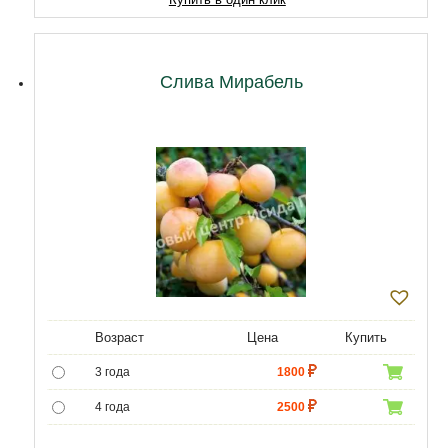
11 лет
20210
12 лет
21500
Слива Мирабель
Возраст
Цена
Купить
3 года
1800
4 года
2500
5 лет
7000