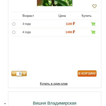
Возраст
Цена
Купить
3 года
1100
4 года
1490
5 лет
4400
6 лет
6590
7 лет
7500
8 лет
9800
В КОРЗИНУ
9 лет
12470
10 лет
15050
Купить в один клик
11 лет
20210
12 лет
21500
Вишня Владимирская