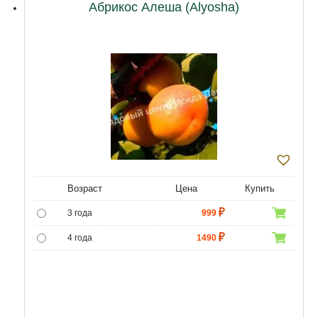
Абрикос Алеша (Alyosha)
Возраст
Цена
Купить
3 года
999
4 года
1490
5 лет
4990
6 лет
6450
7 лет
7740