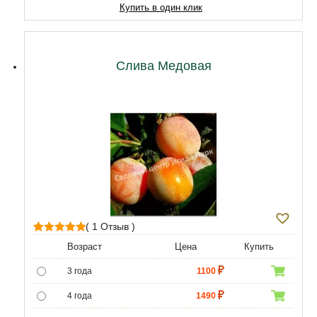
10 лет
15050
Купить в один клик
11 лет
20210
12 лет
21500
Слива Медовая
( 1 Отзыв )
1
Рейтинг
Возраст
Цена
Купить
5.00
из 5 на
3 года
1100
основе
опроса
4 года
1490
пользователя