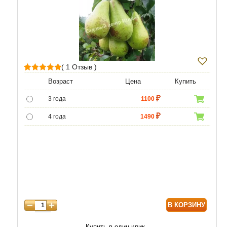
( 1 Отзыв )
1
Рейтинг
Возраст
Цена
Купить
5.00
из 5 на
3 года
1100
основе
опроса
4 года
1490
пользователя
5 лет
4400
6 лет
6590
7 лет
7500
8 лет
9800
В КОРЗИНУ
9 лет
12470
10 лет
15050
Купить в один клик