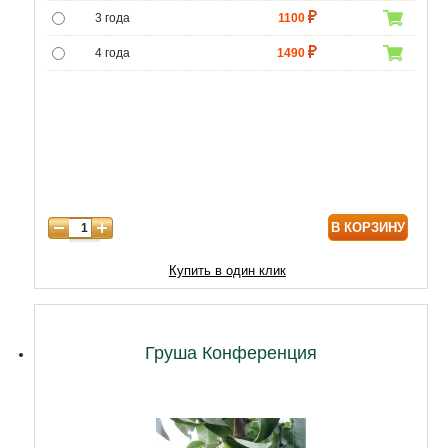
3 года
1100
4 года
1490
5 лет
4690
6 лет
6590
7 лет
7900
8 лет
9890
В КОРЗИНУ
9 лет
12470
10 лет
15050
Купить в один клик
11 лет
20210
12 лет
21500
Груша Конференция