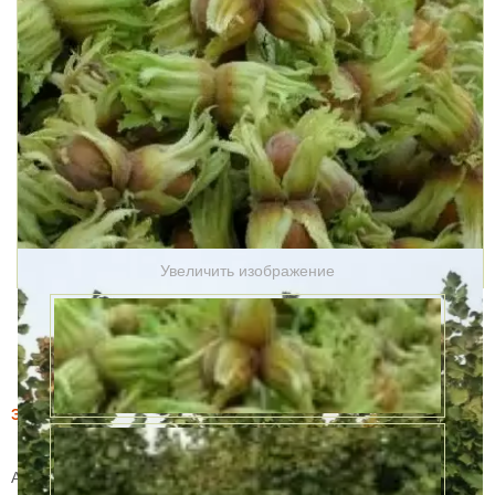
Увеличить изображение
Этот товар купили 19 раз за месяц
Фундук Кунак (Kunak)
Артикул:
58841