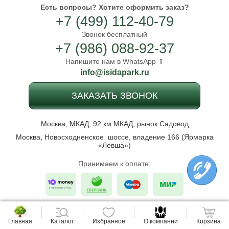
Есть вопросы?
Хотите оформить заказ?
+7 (499) 112-40-79
Звонок бесплатный
+7 (986) 088-92-37
Напишите нам в WhatsApp ⇑
info@isidapark.ru
ЗАКАЗАТЬ ЗВОНОК
Москва, МКАД, 92 км МКАД, рынок Садовод
Москва, Новосходненское шоссе, владение 166 (Ярмарка
«Левша»)
Принимаем к оплате:
Исида Парк - Садовый центр и питомник растений в
Подмосковье.
Главная
Каталог
Избранное
О компании
Корзина