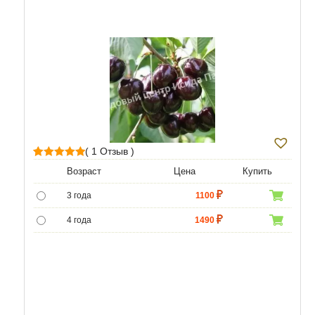
( 1 Отзыв )
1
Рейтинг
Возраст
Цена
Купить
5.00
из 5 на
3 года
1100
основе
опроса
4 года
1490
пользователя
5 лет
4690
6 лет
6450
7 лет
7740