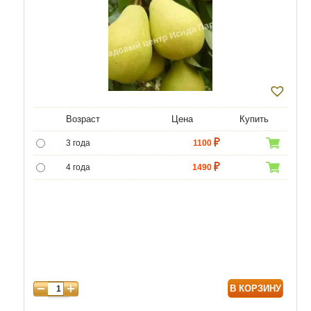
Возраст
Цена
Купить
3 года
1100
4 года
1490
5 лет
4400
6 лет
6590
7 лет
7500
8 лет
9800
В КОРЗИНУ
9 лет
12470