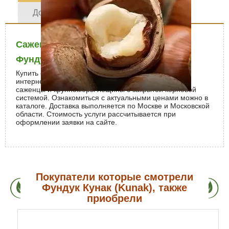
Доставка и оплата
Отзывы (0)
Саженцы фундука Кунак
Фундук Кунак заказать в Москве
Купить саженцы фундука Кунак недорого можно в
интернет-магазине «Исида Парк». Мы предлагаем
саженцы и крупномеры лещины с закрытой корневой
системой. Ознакомиться с актуальными ценами можно в
каталоге. Доставка выполняется по Москве и Московской
области. Стоимость услуги рассчитывается при
оформлении заявки на сайте.
Покупатели которые смотрели
Фундук Кунак (Kunak), также
приобрели