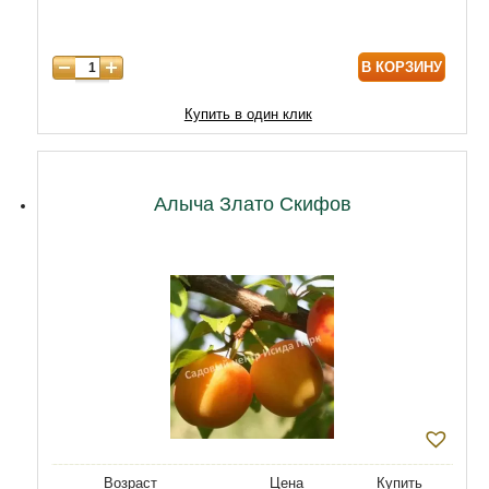
8 лет
9890
В КОРЗИНУ
9 лет
12040
10 лет
14620
Купить в один клик
11 лет
18920
12 лет
21500
Алыча Злато Скифов
Возраст
Цена
Купить