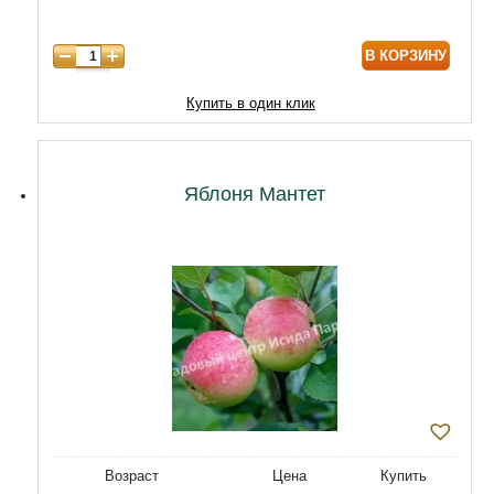
8 лет
9800
В КОРЗИНУ
9 лет
12470
10 лет
15050
Купить в один клик
11 лет
20210
12 лет
21500
Яблоня Мантет
Возраст
Цена
Купить