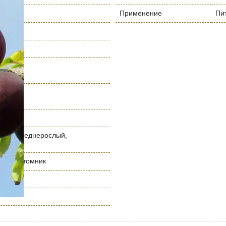
Применение
Пи
 м
лый, среднерослый,
ослый
нный питомник
сковье