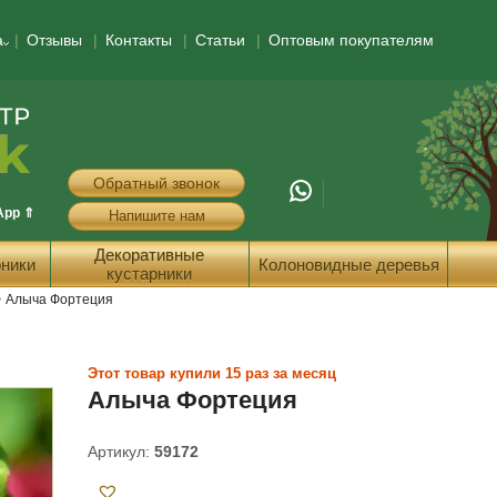
а
Отзывы
Контакты
Статьи
Оптовым покупателям
Обратный звонок
App ⇑
Напишите нам
Декоративные
ники
Колоновидные деревья
кустарники
>
Алыча Фортеция
Этот товар купили 15 раз за месяц
Алыча Фортеция
Артикул:
59172