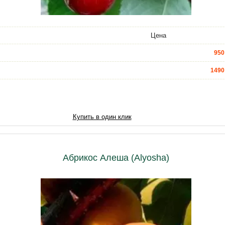
Цена
950
1490
3490
6020
Купить в один клик
7740
9890
Абрикос Алеша (Alyosha)
12040
14620
18920
21500