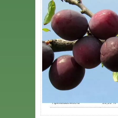
Местоположение
Солнце
Высота саженца, м
4
Устойчивость к болезням
Высокая
Вступление сорта в
3 - 4 год
плодоношение
Расстояние между
3 м
растениями
Глубина посадки
50 см, 1
низкорос
Подвой
высокор
Производитель
собстве
Выращены
в Подмо
Приживаемость
99,99 %