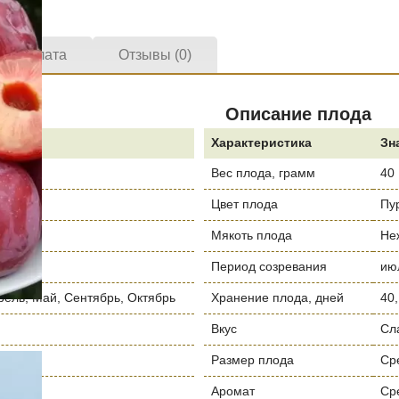
а и оплата
Отзывы (0)
Описание плода
е
Характеристика
Зн
Вес плода, грамм
40
Цвет плода
Пу
 Май
Мякоть плода
Не
Период созревания
июл
рель, Май, Сентябрь, Октябрь
Хранение плода, дней
40,
Вкус
Сл
Размер плода
Ср
я
Аромат
Ср