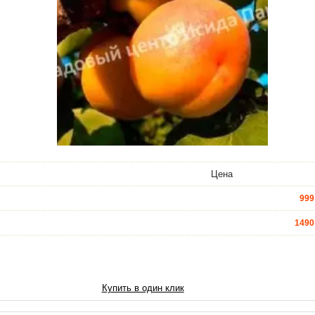
Цена
999
1490
4990
6450
Купить в один клик
7740