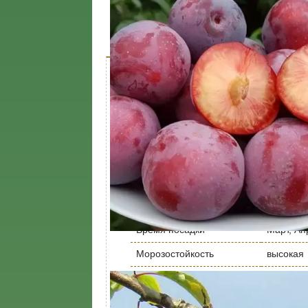
Характеристики
Доставк
Описание дерева
Характеристика
Значени
Урожайность кг/дерево
до 40
Срок созревания
Средний
Период цветения
Апрель,
Вид саженца
Дерево
Время посадки
Март, Ап
Морозостойкость
высокая
Высота растения, метр
4
Корневая система
Закрыта