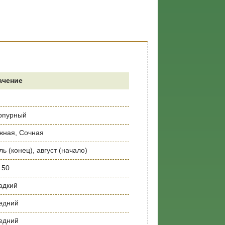
ачение
рпурный
жная, Сочная
ь (конец), август (начало)
 50
адкий
едний
едний