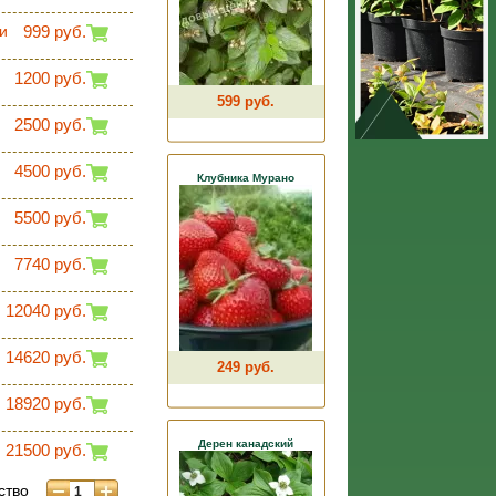
и
999 руб.
1200 руб.
599 руб.
2500 руб.
4500 руб.
Клубника Мурано
5500 руб.
7740 руб.
12040 руб.
14620 руб.
249 руб.
18920 руб.
Дерен канадский
21500 руб.
ство