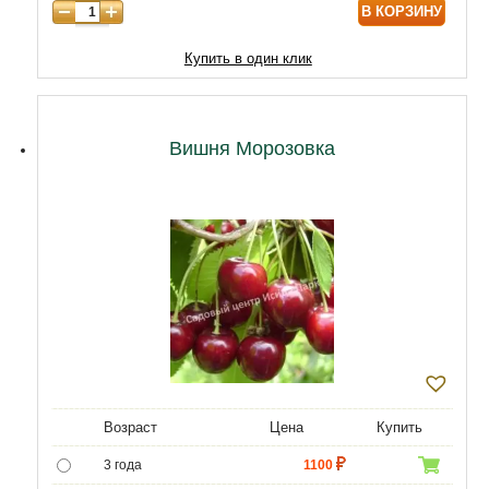
В КОРЗИНУ
9 лет
12470
10 лет
15050
Купить в один клик
11 лет
20210
12 лет
21500
Вишня Морозовка
Возраст
Цена
Купить
3 года
1100