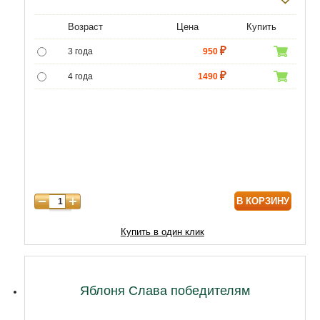
Возраст
Цена
Купить
3 года
950
4 года
1490
5 лет
3490
6 лет
6450
7 лет
7740
8 лет
9890
В КОРЗИНУ
9 лет
12040
10 лет
14620
Купить в один клик
11 лет
18920
12 лет
21500
Яблоня Слава победителям