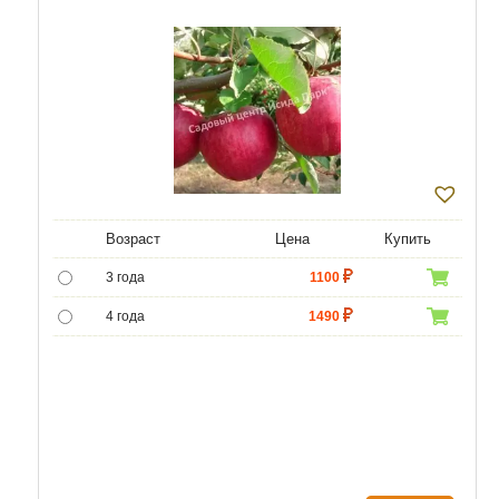
Возраст
Цена
Купить
3 года
1100
4 года
1490
5 лет
4690
6 лет
6590
7 лет
7900
8 лет
9890