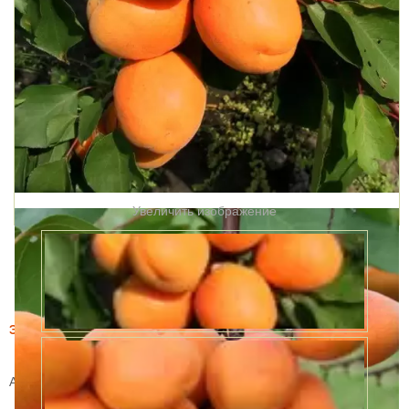
Увеличить изображение
Этот товар купили 4 раз за месяц
Абрикос Харгранд
Артикул:
56871