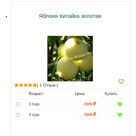
12 лет
27000
Яблоня Китайка золотая
( 1 Отзыв )
1
Рейтинг
Возраст
Цена
Купить
5.00
из 5 на
3 года
2000
основе
опроса
4 года
3500
пользователя
5 лет
6000