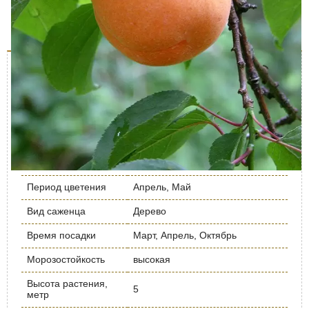
Характеристики
Доставка и оплата
Отзывы (0)
Описание дерева
Характеристика
Значение
Урожайность кг/
до 30
дерево
Срок созревания
Поздний
Период цветения
Апрель, Май
Вид саженца
Дерево
Время посадки
Март, Апрель, Октябрь
Морозостойкость
высокая
Высота растения,
5
метр