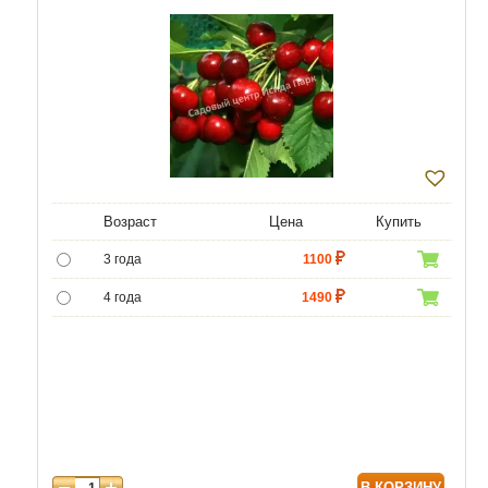
Возраст
Цена
Купить
3 года
1100
4 года
1490
5 лет
4690
6 лет
6450
7 лет
7740
8 лет
9890
В КОРЗИНУ