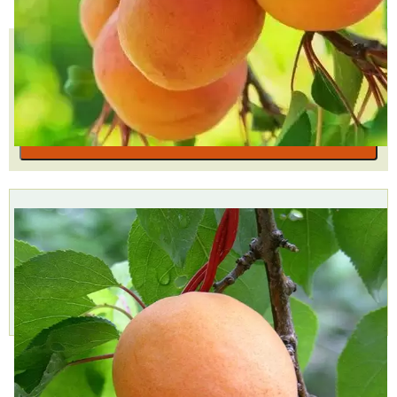
Количество
КУПИТЬ В ОДИН КЛИК
В КОРЗИНУ
Доставка
Самовывоз,
Оплата,
курьером,
БЕСПЛАТНО
Наличными,
999 руб.
2 пункта
Картой,
Доставим
самовывоза,
Подробнее »
через 1-2 дня
7 августа
Подробнее »