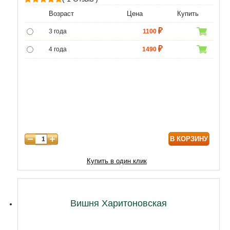
1
Рейтинг
Возраст
Цена
Купить
5.00
из 5 на
3 года
1100
основе
опроса
4 года
1490
пользователя
5 лет
3490
6 лет
5590
7 лет
7310
8 лет
9890
В КОРЗИНУ
9 лет
12470
10 лет
15050
Купить в один клик
11 лет
20210
12 лет
21500
Вишня Харитоновская