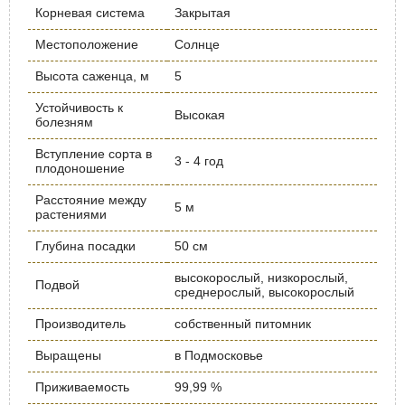
Корневая система
Закрытая
Местоположение
Солнце
Высота саженца, м
5
Устойчивость к
Высокая
болезням
Вступление сорта в
3 - 4 год
плодоношение
Расстояние между
5 м
растениями
Глубина посадки
50 см
высокорослый, низкорослый,
Подвой
среднерослый, высокорослый
Производитель
собственный питомник
Выращены
в Подмосковье
Приживаемость
99,99 %