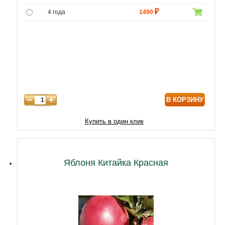
4 года
1490
5 лет
4400
6 лет
6590
7 лет
7500
8 лет
9800
В КОРЗИНУ
9 лет
12470
10 лет
15050
Купить в один клик
11 лет
20210
12 лет
21500
Яблоня Китайка Красная