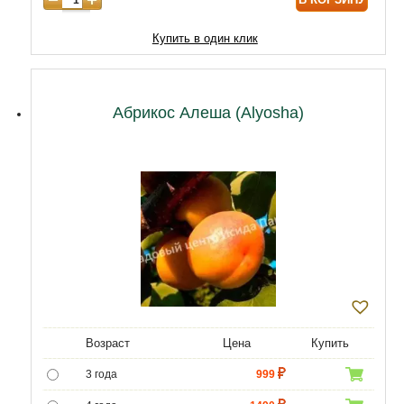
9 лет
12040
10 лет
14620
Купить в один клик
11 лет
18920
12 лет
21500
Абрикос Алеша (Alyosha)
Возраст
Цена
Купить
3 года
999