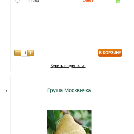
4 года
1490
5 лет
4990
6 лет
6450
7 лет
7740
8 лет
9890
В КОРЗИНУ
9 лет
12040
10 лет
14620
Купить в один клик
11 лет
18920
12 лет
21500
Груша Москвичка