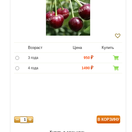
Возраст
Цена
Купить
3 года
950
4 года
1490
5 лет
3490
6 лет
6450
7 лет
7740
8 лет
9890
В КОРЗИНУ
9 лет
12040
10 лет
14620