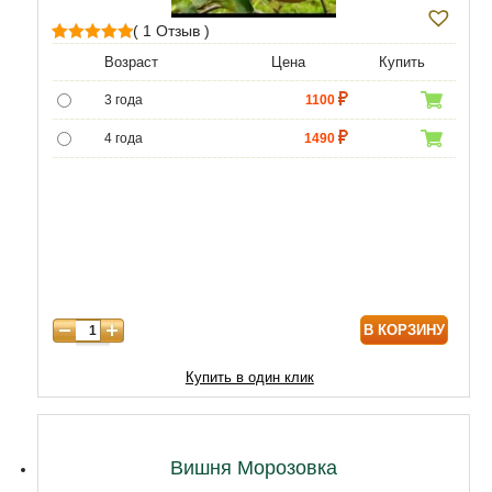
( 1 Отзыв )
1
Рейтинг
Возраст
Цена
Купить
5.00
из 5 на
3 года
1100
основе
опроса
4 года
1490
пользователя
5 лет
4690
6 лет
6590
7 лет
7900
8 лет
9890
В КОРЗИНУ
9 лет
12470
10 лет
15050
Купить в один клик
11 лет
20210
12 лет
21500
Вишня Морозовка