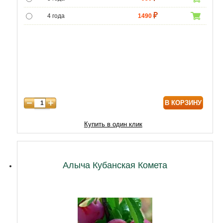
4 года
1490
5 лет
3490
6 лет
6020
7 лет
7740
8 лет
9890
В КОРЗИНУ
9 лет
12040
10 лет
14620
Купить в один клик
11 лет
18920
12 лет
21500
Алыча Кубанская Комета