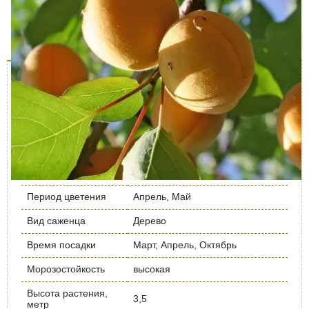
Характеристики
Доставка и оплата
Отзывы (0)
Описание дерева
Характеристика
Значение
Урожайность кг/
до 20
дерево
Срок созревания
Ранний
Период цветения
Апрель, Май
Вид саженца
Дерево
Время посадки
Март, Апрель, Октябрь
Морозостойкость
высокая
Высота растения,
3,5
метр