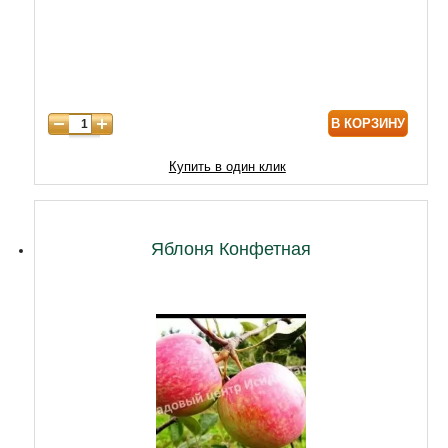
6 лет
6450
7 лет
7740
8 лет
9890
В КОРЗИНУ
9 лет
12040
10 лет
14620
Купить в один клик
11 лет
18920
12 лет
21500
Яблоня Конфетная