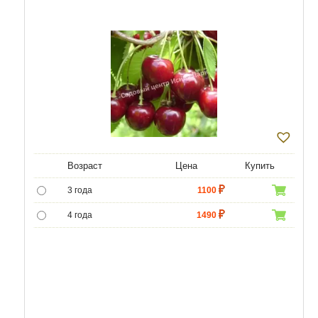
Возраст
Цена
Купить
3 года
1100
4 года
1490
5 лет
4690
6 лет
6450
7 лет
8170
8 лет
9890