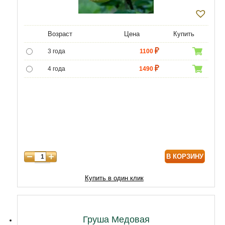
Возраст
Цена
Купить
3 года
1100
4 года
1490
5 лет
4690
6 лет
6590
7 лет
7900
8 лет
9890
В КОРЗИНУ
9 лет
12470
10 лет
15050
Купить в один клик
11 лет
20210
12 лет
21500
Груша Медовая