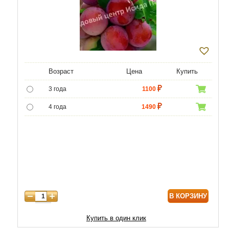
Возраст
Цена
Купить
3 года
1100
4 года
1490
5 лет
3490
6 лет
6450
7 лет
7740
8 лет
9890
В КОРЗИНУ
9 лет
12040
10 лет
14620
Купить в один клик