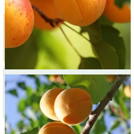
Количество
КУПИТЬ В ОДИН КЛИК
В КОРЗИНУ
Доставка
Самовывоз,
Оплата,
курьером,
БЕСПЛАТНО
Наличными,
999 руб.
2 пункта
Картой,
Доставим
самовывоза,
Подробнее »
через 1-2 дня
8 августа
Подробнее »