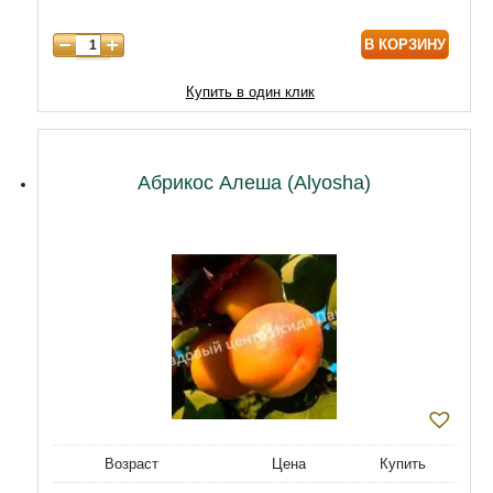
8 лет
9800
В КОРЗИНУ
9 лет
12470
10 лет
15050
Купить в один клик
11 лет
20210
12 лет
21500
Абрикос Алеша (Alyosha)
Возраст
Цена
Купить