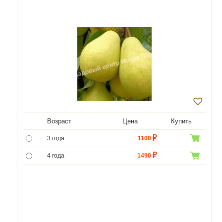
Возраст
Цена
Купить
3 года
1100
4 года
1490
5 лет
4400
6 лет
6590
7 лет
7500