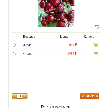
Возраст
Цена
Купить
3 года
950
4 года
1490
5 лет
3490
6 лет
6020
7 лет
7740
8 лет
9890
В КОРЗИНУ
9 лет
12040
10 лет
14620
Купить в один клик