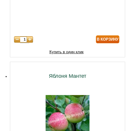
6 лет
6590
7 лет
7900
8 лет
9890
В КОРЗИНУ
9 лет
12470
10 лет
15050
Купить в один клик
11 лет
20210
12 лет
21500
Яблоня Мантет