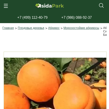
+7 (499) 112-40-79
+7 (986) 088-92-37
Главная
>
Плодовые деревья
>
Абрикос
>
Морозостойкие абрикосы
>
Абр
Сиб
Бай