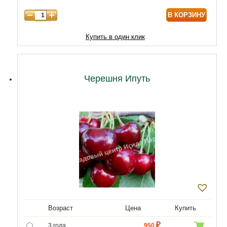
В КОРЗИНУ
9 лет
12040
10 лет
14620
Купить в один клик
11 лет
18920
12 лет
21500
Черешня Ипуть
Возраст
Цена
Купить
3 года
950