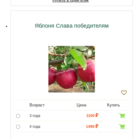
Купить в один клик
11 лет
18920
12 лет
21500
Яблоня Слава победителям
Возраст
Цена
Купить
3 года
1100
4 года
1490
5 лет
4690