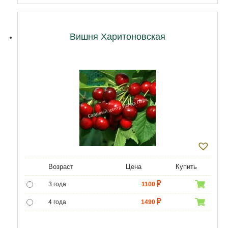
11 лет
18920
12 лет
21500
Вишня Харитоновская
Возраст
Цена
Купить
3 года
1100
4 года
1490
5 лет
4690