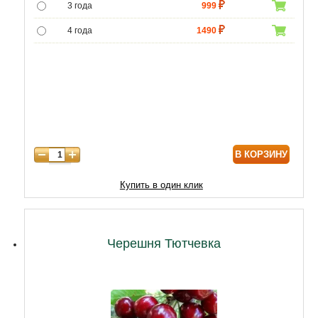
3 года
999
4 года
1490
5 лет
4990
6 лет
6450
7 лет
7740
8 лет
9890
В КОРЗИНУ
9 лет
12040
10 лет
14620
Купить в один клик
11 лет
18920
12 лет
21500
Черешня Тютчевка