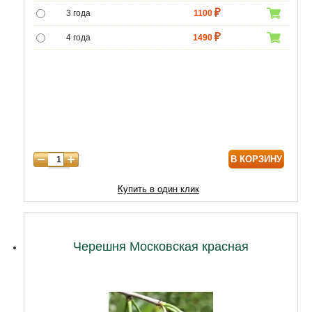
3 года
1100
4 года
1490
5 лет
4400
6 лет
6590
7 лет
7500
8 лет
9800
В КОРЗИНУ
9 лет
12470
10 лет
15050
Купить в один клик
11 лет
20210
12 лет
21500
Черешня Московская красная