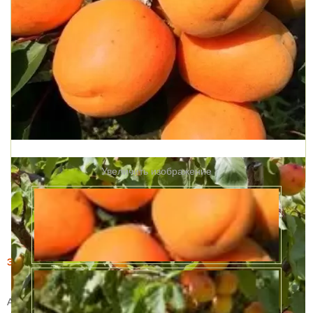
Увеличить изображение
Этот товар купили 11 раз за месяц
Абрикос Сибиряк Байкалова
Артикул:
56783