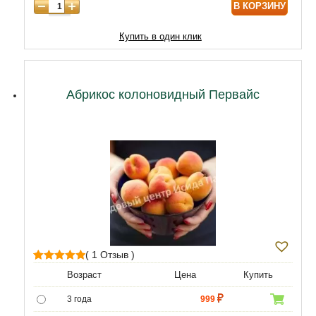
В КОРЗИНУ
9 лет
18000
10 лет
20000
Купить в один клик
11 лет
25000
12 лет
28000
Абрикос колоновидный Первайс
( 1 Отзыв )
1
Рейтинг
Возраст
Цена
Купить
5.00
из 5 на
3 года
999
основе