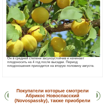
граммов. Они желтые с красным румянцем и
демонстрируют тонкую кожицу. Мякоть оранжевая,
сочная и нежная, а вкус сладкий с легкой кислинкой.
Размер косточки небольшой, а её отделяемость от
мякоти хорошая.
Выращивание и уход
Для успешного выращивания Новоспасского необходимо
выбирать открытые солнечные участки, защищенные от
ветра. Почва должна быть хорошо аэрированной, с
известью в составе. Умеренный и регулярный полив
поможет дереву развиваться и активно плодоносить.
Абрикос устойчив к болезням и вредителям, а также
имеет хорошую устойчивость к грибковым заболеваниям.
Он в средней степени засухоустойчив и начинает
плодоносить на 4 год после высадки. Период
плодоношения приходится на вторую половину августа.
Покупатели которые смотрели
Абрикос Новоспасский
(Novospassky), также приобрели