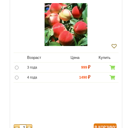
Возраст
Цена
Купить
3 года
999
4 года
1490
5 лет
4990
6 лет
6450
7 лет
7740
8 лет
9890
В КОРЗИНУ
9 лет
12040