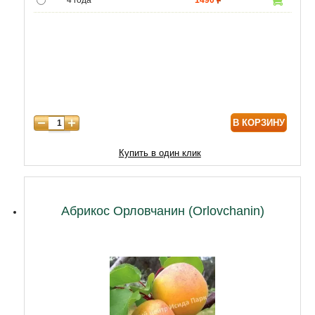
4 года
1490
5 лет
4990
6 лет
6450
7 лет
7740
8 лет
9890
В КОРЗИНУ
9 лет
12040
10 лет
14620
Купить в один клик
11 лет
18920
12 лет
21500
Абрикос Орловчанин (Orlovchanin)