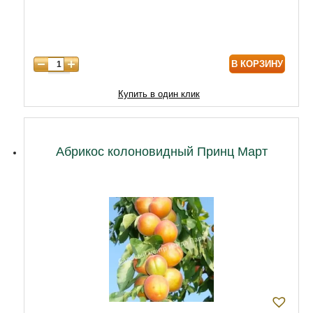
7 лет
11000
8 лет
15000
В КОРЗИНУ
9 лет
18000
10 лет
20000
Купить в один клик
11 лет
25000
12 лет
28000
Абрикос колоновидный Принц Март