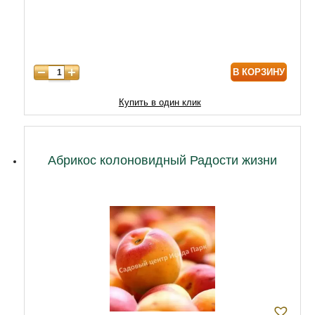
7 лет
7740
8 лет
9890
В КОРЗИНУ
9 лет
12040
10 лет
14620
Купить в один клик
11 лет
18920
12 лет
21500
Абрикос колоновидный Радости жизни