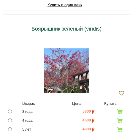
8800
8 лет
Купить в один клик
10750
9 лет
Боярышник зелёный (viridis)
Возраст
Цена
Купить
3800
3 года
4500
4 года
4800
5 лет