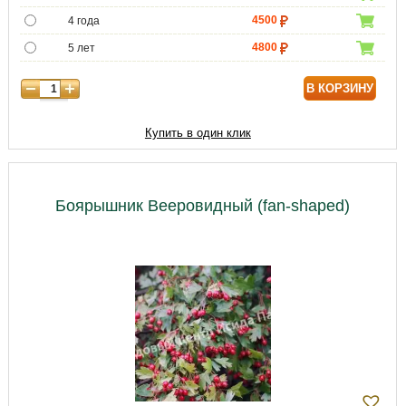
4500
4 года
4800
5 лет
6500
6 лет
В КОРЗИНУ
8000
7 лет
12000
8 лет
Купить в один клик
15000
9 лет
Боярышник Вееровидный (fan-shaped)