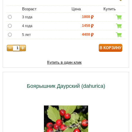
Возраст
Цена
Купить
1000
3 года
1450
4 года
4400
5 лет
5950
6 лет
В КОРЗИНУ
7000
7 лет
8800
8 лет
Купить в один клик
10750
9 лет
Боярышник Даурский (dahurica)