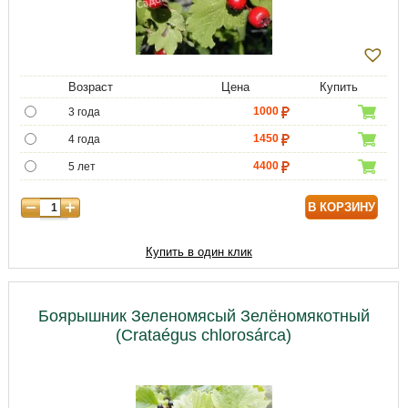
Возраст
Цена
Купить
1000
3 года
1450
4 года
4400
5 лет
5950
6 лет
В КОРЗИНУ
7000
7 лет
8800
8 лет
Купить в один клик
10750
9 лет
Боярышник Зеленомясый Зелёномякотный
(Crataégus chlorosárca)