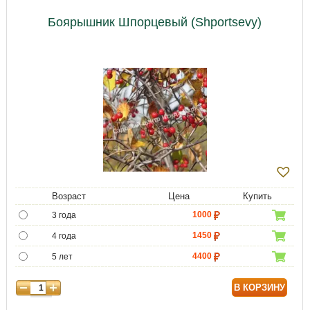
Боярышник Шпорцевый (Shportsevy)
Возраст
Цена
Купить
1000
3 года
1450
4 года
4400
5 лет
5950
6 лет
В КОРЗИНУ
7000
7 лет