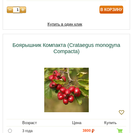
6500
6 лет
В КОРЗИНУ
8000
7 лет
12000
8 лет
Купить в один клик
15000
9 лет
Боярышник Компакта (Crataegus monogyna
Compacta)
Возраст
Цена
Купить
3800
3 года